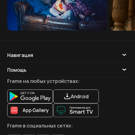
Навигация
Каталог
Помощь
ТВ
Обратная связь
Frame
на любых устройствах
:
Приложения
Android
Frame
в социальных сетях
: