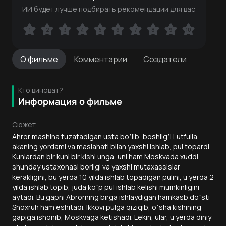
ИИ будет лучше подбирать рекомендации для вас
1
1
2
2
3
3
4
4
5
5
6
6
7
7
8
8
9
9
10
10
О
фильме
Комментарии
Создатели
Кто виноват?
Информация о фильме
Сюжет
Аhror mashina tuzatadigan usta boʼlib, boshligʼi Lutfulla
akaning yordami va maslahati bilan yaxshi ishlab, pul topardi.
Kunlardan bir kuni bir kishi unga, uni ham Moskvada xuddi
shunday ustaxonasi borligi va yaxshi mutaxassislar
kerakligini, bu yerda 10 yilda ishlab topadigan pulini, u yerda 2
yilda ishlab topib, juda koʼp pul ishlab kelishi mumkinligini
aytadi. Bu gapni Аbrorning birga ishlaydigan hamkasb doʼsti
Shoxruh ham eshitadi. Ikkovi pulga qiziqib, oʼsha kishining
gapiga ishonib, Moskvaga ketishadi. Lekin, ular, u yerda diniy