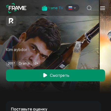
Frame TV
Kim aybdor
Drama
2017
12
+
Смотреть
Поставьте оценку