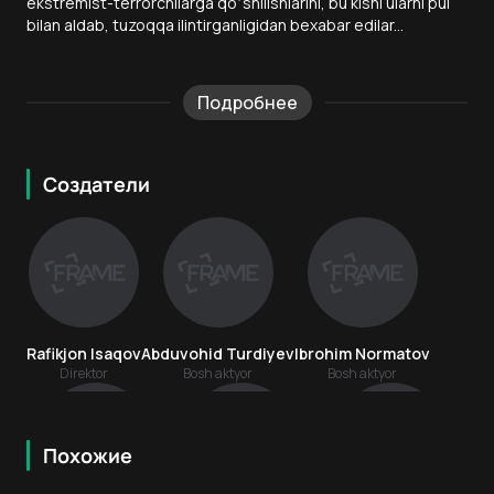
ekstremist-terrorchilarga qoʼshilishlarini, bu kishi ularni pul
bilan aldab, tuzoqqa ilintirganligidan bexabar edilar...
Подробнее
Создатели
Rafikjon Isaqov
Abduvohid Turdiyev
Ibrohim Normatov
Direktor
Bosh aktyor
Bosh aktyor
Похожие
12
+
18
+