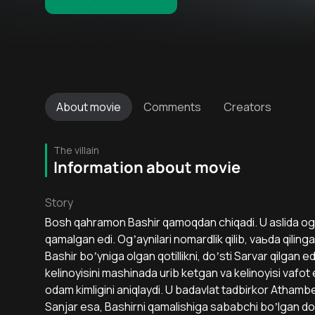
About
movie
Comments
Creators
The villain
Information about movie
Story
Bosh qahramon Bashir qamoqdan chiqadi. U aslida ogʼay
qamalgan edi. Ogʼaynilari nomardlik qilib, vaьda qiling
Bashir boʼyniga olgan qotillikni, doʼsti Sarvar qilgan e
kelinoyisini mashinada urib ketgan va kelinoyisi vafot 
odam kimligini aniqlaydi. U badavlat tadbirkor Аtham
Sanjar esa, Bashirni qamalishiga sababchi boʼlgan doʼst