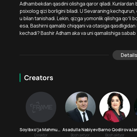
Аdhambekdan qasdini olishga qaror qiladi. Kunlardan b
psixolog qizi borligini biladi. U Sevaraning kechqurun, 
u bilan tanishadi. Lekin, qizga yomonlik qilishga qoʼli 
esa, Bashirni qamalib chiqqani va otasiga qasdligidan
kechadi? Bashir Аdham aka va uni qamalishiga sabab b
Detail
Creators
Soyibxo'ja Mahmudov
Asadulla Nabiyev
Barno Qodirova
Ja
Direktor
Bosh aktyor
Bosh aktyor