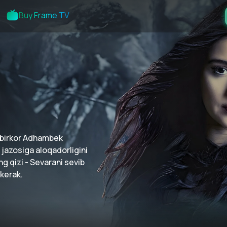
Buy Frame TV
adbirkor Adhambek
jazosiga aloqadorligini
ng qizi - Sevarani sevib
 kerak.