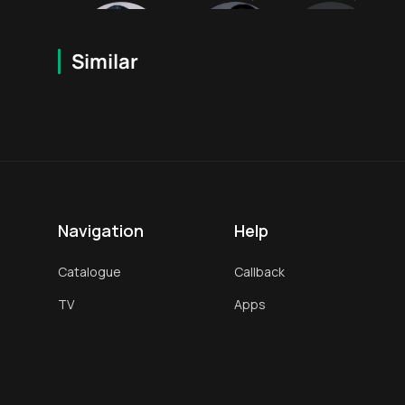
Similar
16
+
16
+
Nurmuhammad Xusniddinov
Shavkat Komilov
Arslon Esenov
Bosh aktyor
Bosh aktyor
Bosh aktyor
Navigation
Help
Catalogue
Callback
TV
Apps