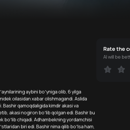
Rate the 
AI will be b
1
1
2
2
nilarining aybini boʼyniga olib, 6 yilga
anidek oilasidan xabar olishmagandi. Аslida
di. Bashir qamoqdaligida kimdir akasi va
etib, akasi nogiron boʼlib qolgan edi. Bashir bu
bek boʼlib chiqadi. Аdhambekning yordamchisi
laridan biri edi. Bashir nima qilib boʼlsa ham,