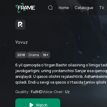
Home
Catalogue
TV
Yovuz
2018
Drama
16
+
6 yil qamoqda o‘tirgan Bashir oilasining o‘limiga t
javobgarligini, uning yordamchisi Sanjar esa qamoq 
aniqlaydi. U qasos olishni rejalashtirib, Adhambekni
qoladi. Endi u sevgi va qasos o‘rtasida tanlov qilishi
Quality
:
FullHD
Voice-Over
:
Uz
Watch