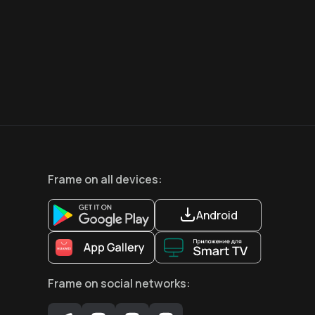
12
+
12
+
Frame
on all devices
:
Android
Frame
on social networks
: