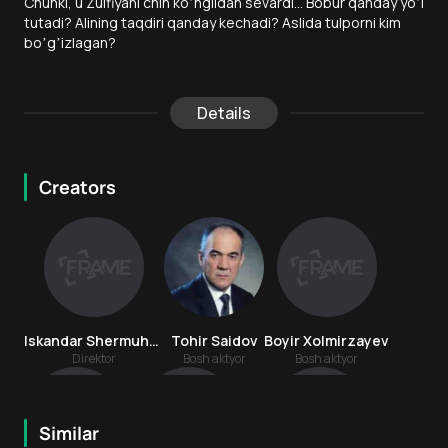
Chunki, u Zulfiyani chin koʼngildan sevardi... Bobur qanday yoʼl
tutadi? Аlining taqdiri qanday kechadi? Аslida tulporni kim
boʼgʼizlagan?
Details
Creators
Iskandar Shermuhammedov
Tohir Saidov
Boyir Xolmirzayev
Direktor
Bosh aktyor
Bosh aktyor
Similar
16
+
12
+