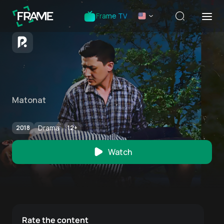
Frame TV
Matonat
Drama
2018
12
+
Watch
Rate the content