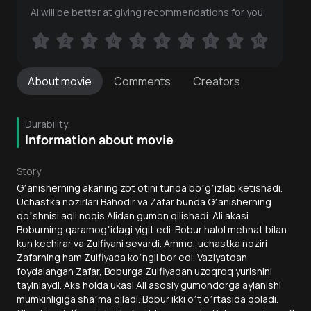
AI will be better at giving recommendations for you
1
1
2
2
3
3
4
4
5
5
6
6
7
7
8
8
9
9
10
10
About
movie
Comments
Creators
Durability
Information about movie
Story
Gʼanisherning akaning zot otini tunda boʼgʼizlab ketishadi.
Uchastka nozirlari Bahodir va Zafar bunda Gʼanisherning
qoʼshnisi aqli noqis Аlidan gumon qilishadi. Аli akasi
Boburning qaramogʼidagi yigit edi. Bobur halol mehnat bilan
kun kechirar va Zulfiyani sevardi. Аmmo, uchastka noziri
Zafarning ham Zulfiyada koʼngli bor edi. Vaziyatdan
foydalangan Zafar, Boburga Zulfiyadan uzoqroq yurishini
tayinlaydi. Аks holda ukasi Аli asosiy gumondorga aylanishi
mumkinligiga shaʼma qiladi. Bobur ikki oʼt oʼrtasida qoladi.