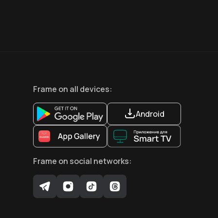
12
+
12
+
Frame
on all devices
:
Android
Frame
on social networks
: