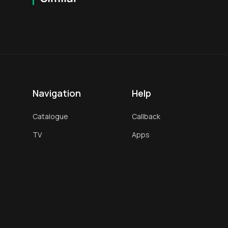
12
+
16
+
Muhayyo Muzaffarova
Shirina Mirzaaxmedova
Bosh aktyor
Bosh aktyor
Bosh aktyor
Navigation
Help
Catalogue
Callback
TV
Apps