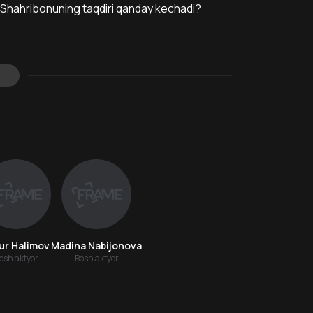
 Shahribonuning taqdiri qanday kechadi?
s
ur Halimov
Madina Nabijonova
osh aktyor
Bosh aktyor