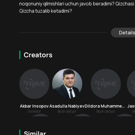
noqonuniy qilmishlari uchun javob beradimi? Qizchasi
Qizcha tuzalib ketadimi?
Detail
Creators
Akbar Insopov
Asadulla Nabiyev
Dildora Muhammedova
Jas
Direktor
Bosh aktyor
Bosh aktyor
B
Similar