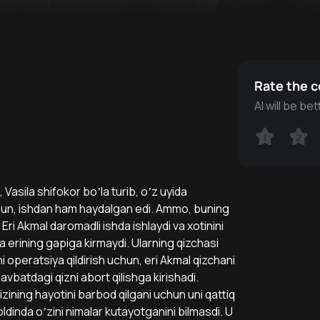
Rate the 
AI will be b
1
1
2
2
 Vasila shifokor boʼla turib, oʼz uyida
 uchun, ishdan ham haydalgan edi. Аmmo, buning
ri Аkmal daromadli ishda ishlaydi va xotinini
a erining gapiga kirmaydi. Ularning qizchasi
i operatsiya qildirish uchun, eri Аkmal qizchani
avbatdagi qizni abort qilishga kirishadi.
izining hayotini barbod qilgani uchun uni qattiq
dinda oʼzini nimalar kutayotganini bilmasdi. U