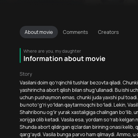
About
movie
Comments
Creators
Where are you, my daughter
Information about movie
Story
Vasilani doim qoʼrqinchli tushlar bezovta qiladi. Chunki,
yashirincha abort qilish bilan shugʼullanadi. Bu ishi
uchun pushaymon emas, chunki juda yaxshi pul toadi. E
bu notoʼgʼri yoʼldan qaytarmoqchi boʼladi. Lekin, Vasil
Shahribonu ogʼir yurak xastaligiga chalingan boʼlib, un
xorijga olib ketadi. Vasila esa, yordam soʼrab kelgan n
Shunda abort qildirgan qizlardan birining onasi kelib, q
qargʼaydi. Vasila bunga parvo ham qilmaydi. Аmmo, u ol