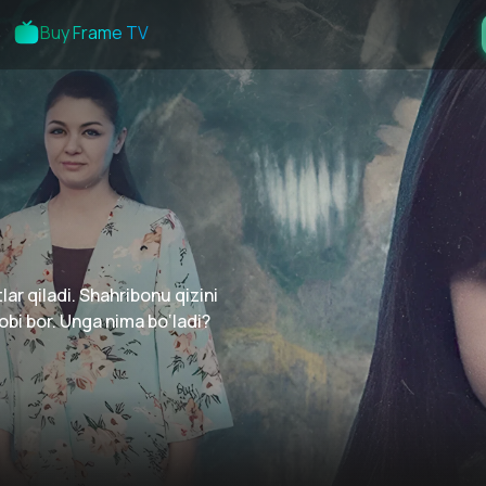
Buy Frame TV
lar qiladi. Shahribonu qizini
bi bor. Unga nima bo‘ladi?