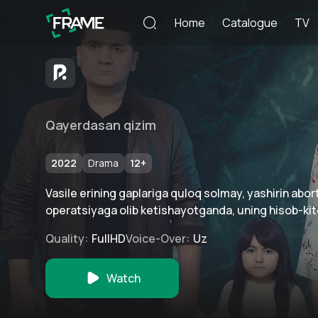
Home
Catalogue
TV
Qayerdasan qizim
2022
Drama
12
+
Vasile erining gaplariga quloq solmay, yashirin abort
operatsiyaga olib ketishayotganda, uning hisob-kito
Quality
:
FullHD
Voice-Over
:
Uz
Watch