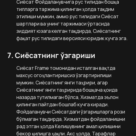
Сиёсат Фойдаланувчига рус тилидан бошқа
тилларга таржима қилинган ҳолда тақдим
этилиши мумкин, аммо рус тилидаги Сиёсат
шартлари ва унинг таржимаси ўртасида
зиддият юзага келган тақдирда, Сиёсатнинг
фақат рус тилидаги версияси юридик кучга эга.
7. Сиёсатнинг ўзгариши
Сиёсат Frame томонидан исталган вақтда
махсус огоҳлантиришсиз ўзгартирилиши
мумкин. Сиёсатнинг янги таҳрири, агар
Сиёсатнинг янги таҳририда бошқача қоида
назарда тутилмаган бўлса, Хизматда эълон
қилинган пайтдан бошлаб кучга киради.
Фойдаланувчи Сиёсатдаги ўзгаришларга рози
бўлмаган тақдирда, Хизматдан фойдаланишни
рад этган ҳолда Келишувнинг амал қилишини
бекор қилишга ҳақли. Акс ҳолда, Тарафлар