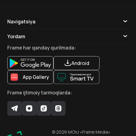
Navigatsiya
Katalog
Yordam
TV
Aloqa
Frame
har qanday qurilmada
:
Ilovalar
Android
Frame
ijtimoiy tarmoqlarda
:
©
2026
MChJ
«Frame Media»