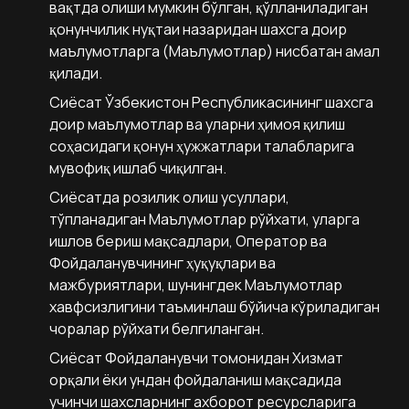
вақтда олиши мумкин бўлган, қўлланиладиган
қонунчилик нуқтаи назаридан шахсга доир
маълумотларга (Маълумотлар) нисбатан амал
қилади.
Сиёсат Ўзбекистон Республикасининг шахсга
доир маълумотлар ва уларни ҳимоя қилиш
соҳасидаги қонун ҳужжатлари талабларига
мувофиқ ишлаб чиқилган.
Сиёсатда розилик олиш усуллари,
тўпланадиган Маълумотлар рўйхати, уларга
ишлов бериш мақсадлари, Оператор ва
Фойдаланувчининг ҳуқуқлари ва
мажбуриятлари, шунингдек Маълумотлар
хавфсизлигини таъминлаш бўйича кўриладиган
чоралар рўйхати белгиланган.
Сиёсат Фойдаланувчи томонидан Хизмат
орқали ёки ундан фойдаланиш мақсадида
учинчи шахсларнинг ахборот ресурсларига