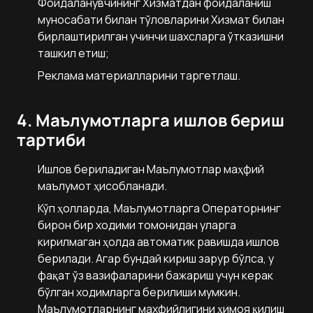
Фойдаланувчининг Хизматдан фойдаланиш
муносабати билан тўловларини Хизмат билан
бирлаштирилган учинчи шахсларга ўтказишни
ташкил етиш;
Реклама материалларини таргетлаш.
4. Маълумотларга ишлов бериш
тартиби
Ишлов бериладиган Маълумотлар маҳфий
маълумот ҳисобланади.
Кўп ҳолларда, Маълумотларга Операторнинг
бирон бир ходими томонидан уларга
кирилмаган ҳолда автоматик равишда ишлов
берилади. Агар бундай кириш зарур бўлса, у
фақат ўз вазифаларини бажариш учун керак
бўлган ходимларга берилиши мумкин.
Маълумотларнинг махфийлигини ҳимоя қилиш