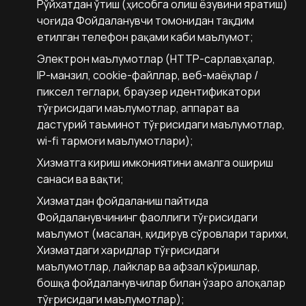
Рўйхатдан ўтиш (ҳисобга олиш ёзувини яратиш)
чоғида Фойдаланувчи томонидан тақдим
етилган телефон рақами каби маълумот;
Электрон маълумотлар (НТТР-сарлавҳалар,
IP-манзил, cookie-файллар, веб-маёқлар /
пиксел теглари, браузер идентификатори
тўғрисидаги маълумотлар, аппарат ва
дастурий таъминот тўғрисидаги маълумотлар,
wi-fi тармоғи маълумотлари);
Хизматга кириш имкониятини амалга ошириш
санаси ва вақти;
Хизматдан фойдаланиш пайтида
Фойдаланувчининг фаоллиги тўғрисидаги
маълумот (масалан, қидирув сўровлари тарихи,
Хизматдаги харидлар тўғрисидаги
маълумотлар, лайклар ва афзал кўришлар,
бошқа фойдаланувчилар билан ўзаро алоқалар
тўғрисидаги маълумотлар);