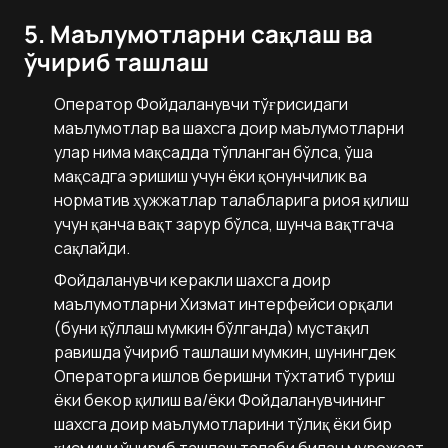
5. Маълумотларни сақлаш ва
ўчириб ташлаш
Оператор Фойдаланувчи тўғрисидаги
маълумотлар ва шахсга доир маълумотларни
улар нима мақсадда тўпланган бўлса, ўша
мақсадга эришиш учун ёки қонунчилик ва
норматив ҳужжатлар талабларига риоя қилиш
учун қанча вақт зарур бўлса, шунча вақтгача
сақлайди.
Фойдаланувчи керакли шахсга доир
маълумотларни Хизмат интерфейси орқали
(буни қўллаш мумкин бўлганда) мустақил
равишда ўчириб ташлаши мумкин, шунингдек
Операторга ишлов беришни тўхтатиб туриш
ёки бекор қилиш ва/ёки Фойдаланувчининг
шахсга доир маълумотларини тўлиқ ёки бир