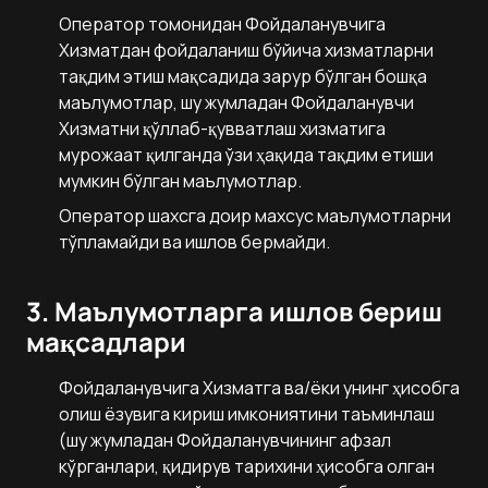
Оператор томонидан Фойдаланувчига
Хизматдан фойдаланиш бўйича хизматларни
тақдим этиш мақсадида зарур бўлган бошқа
маълумотлар, шу жумладан Фойдаланувчи
Хизматни қўллаб-қувватлаш хизматига
мурожаат қилганда ўзи ҳақида тақдим етиши
мумкин бўлган маълумотлар.
Оператор шахсга доир махсус маълумотларни
тўпламайди ва ишлов бермайди.
3. Маълумотларга ишлов бериш
мақсадлари
Фойдаланувчига Хизматга ва/ёки унинг ҳисобга
олиш ёзувига кириш имкониятини таъминлаш
(шу жумладан Фойдаланувчининг афзал
кўрганлари, қидирув тарихини ҳисобга олган