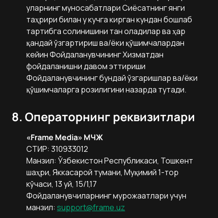
уларнинг муносабатлари Сиёсатнинг янги
таҳрири билан у кучга кирган кундан бошлаб
тартибга солинишини тан оладилар ва ҳар
қандай ўзгартириш ва/ёки қўшимчалардан
кейин Фойдаланувчининг Хизматдан
фойдаланишни давом эттириши
Фойдаланувчининг бундай ўзгаришлар ва/ёки
қўшимчаларга розилигини назарда тутади.
8. Операторнинг реквизитлари
«Frame Media» МЧЖ
СТИР: 310933012
Манзил: Ўзбекистон Республикаси, Тошкент
шаҳри, Яккасарой тумани, Муқимий 1-тор
кўчаси, 13 уй, 15/1,17
Фойдаланувчиларнинг мурожаатлари учун
манзил:
support@frame.uz