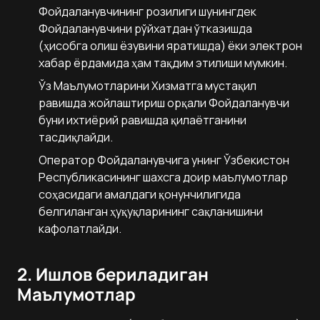
Фойдаланувчининг розилиги шунингдек
Фойдаланувчини рўйхатдан ўтказишда
(ҳисобга олиш ёзувини яратишда) ёки электрон
хабар ёрдамида ҳам тақдим этилиши мумкин.
Ўз Маълумотларини Хизматга мустақил
равишда жойлаштириш орқали Фойдаланувчи
буни ихтиёрий равишда қилаётганини
тасдиқлайди.
Оператор Фойдаланувчига унинг Ўзбекистон
Республикасининг шахсга доир маълумотлар
соҳасидаги амалдаги қонунчилигида
белгиланган ҳуқуқларининг сақланишини
кафолатлайди.
2. Ишлов бериладиган
Маълумотлар