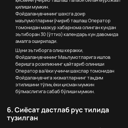
қисмини ўчириб ташлаш талаби билан мурожаат
қилиши мумкин.
Фойдаланувчининг шахсга доир
маълумотларини ўчириб ташлаш Оператор
томонидан мазкур хабарнома олинган кундан
эътиборан 30 (ўттиз) календарь кун давомида
амалга оширилади.
Шуни эътиборга олиш керакки,
Фойдаланувчининг Маълумотларига ишлов
беришга розиликнинг қайтариб олиниши
Оператор ва/ёки учинчи шахслар томонидан
Фойдаланувчига хизматларнинг тақдим
этилишини тўлиқ ёки қисман мумкин
бўлмаслигига сабаб бўлиши мумкин.
6. Сиёсат дастлаб рус тилида
тузилган