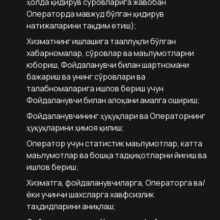
ҳолда қидирув сўровларига жавобан
Операторда мавжуд бўлган қидирув
натижаларини тақдим етиш);
Хизматнинг ишлашига тааллуқли бўлган
хабарномалар, сўровлар ва маълумотларни
юбориш, Фойдаланувчи билан шартномани
бажариш ва унинг сўровлари ва
талабномаларига ишлов бериш учун
Фойдаланувчи билан алоқани амалга ошириш;
Фойдаланувчининг ҳуқуқлари ва Операторнинг
ҳуқуқларини ҳимоя қилиш;
Оператор учун статистик маълумотлар, катта
маълумотлар ва бошқа тадқиқотларни йиғиш ва
ишлов бериш;
Хизматга, фойдаланувчиларга, Операторга ва/
ёки учинчи шахсларга хавфсизлик
таҳдидларини аниқлаш;