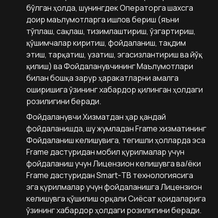
бўлган ҳолда, шунингдек Операторга шахсга
доир маълумотларга ишлов бериш (яъни
тўплаш, сақлаш, тизимлаштириш, ўзгартириш,
қўшимчалар киритиш, фойдаланиш, тақдим
этиш, тарқатиш, узатиш, эгасизлантириш ва йўқ
қилиш) ва Фойдаланувчининг Маълумотлари
билан бошқа зарур ҳаракатларни амалга
оширишига ўзининг хабардор қилинган ҳолдаги
розилигини беради.
Фойдаланувчи Хизматдан ҳар қандай
фойдаланишда, шу жумладан Frame хизматининг
Фойдаланиш келишувига, тегишли ҳолларда эса
Frame дастуридан мобил қурилмалар учун
фойдаланиш учун Лицензион келишувга ва/ёки
Frame дастуридан Smart-ТВ технологиясига
эга қурилмалар учун фойдаланишга Лицензион
келишувга қўшилиш орқали Сиёсат қоидаларига
ўзининг хабардор ҳолдаги розилигини беради.