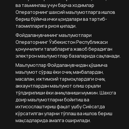
ва таъминлаш учун барча ходимлар
Операторнинг шахсий маълумотларга ишлов
бериш бўйича ички қоидалари ва тартиб-
таомилларига риоя қилади.
Фойдаланувчининг маълумотлари
Операторнинг Ўзбекистон Республикаси
қонунчилиги талабларига жавоб берадиган
электрон маълумотлар базаларида сақланади.
Маълумотлар Фойдаланувчидан қўшимча
маълумот сўраш ёки очиқ манбалардан,
масалан, ижтимоий тармоқлардаги очиқ
аккаунтлардан маълумот олиш орқали
тўлдирилиши ёки аниқланиши мумкин. Шахсга
доир маълумотларни бойитиш ва
ихтисослаштириш фақат ушбу Сиёсатда
кўрсатилган уларни тўплаш ва ишлов бериш
мақсадларида амалга оширилади.