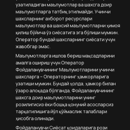
узатиладиган маълумотлар ва шахсга доир
маълумотларга татбиқ этилмайди. Учинчи
шахсларнинг ахборот ресурслари
маълумотлар ва шахсий маълумотларни ҳимоя
қилиш бўйича ўз сиёсатига эга бўлиши мумкин.
Оператор бундай шахсларнинг сиёсати учун
жавобгар эмас.
Маълумотларга ишлов бериш мақсадларини
амалга ошириш учун Оператор
Фойдаланувчининг Маълумотларини учинчи
шахсларга – Операторнинг ҳамкорларига
узатиши мумкин. Бундай ҳолда, ҳамкор билан
ўзаро алоқада бўлганда, Фойдаланувчининг
шахсга доир маълумотларини унинг
розилигисиз ёки бошқа қонуний асосларсиз
тарқатилишига йўл қўймаслик талаблари
ҳисобга олинади.
Фойдаланувчи Сиёсат қоидаларига рози