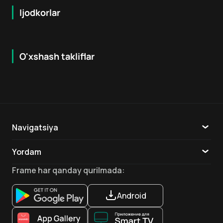
Ijodkorlar
O'xshash takliflar
7.9
8.6
16
+
18
+
Hafta Topi
Hafta Topi
Navigatsiya
Katalog
Yordam
TV
Aloqa
Frame
har qanday qurilmada
:
Ilovalar
Android