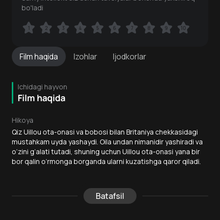
bo'ladi
1
1
2
2
3
3
4
4
5
5
6
6
7
7
8
8
9
9
10
10
Film
haqida
Izohlar
Ijodkorlar
Ichidagi hayvon
Film haqida
Hikoya
Qiz Uillou ota-onasi va bobosi bilan Britaniya chekkasidagi
mustahkam uyda yashaydi. Oila undan nimanidir yashiradi va
o‘zini g‘alati tutadi, shuning uchun Uillou ota-onasi yana bir
bor qalin o‘rmonga borganda ularni kuzatishga qaror qiladi.
Batafsil