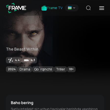
Frame TV
The Beast Within
4.4
4.3
Drama
Qo`rqinchli
Triller
2024
18
+
Baho bering
Sun'iy intellekt siz uchun tavsiyalar berishda yaxshiroq