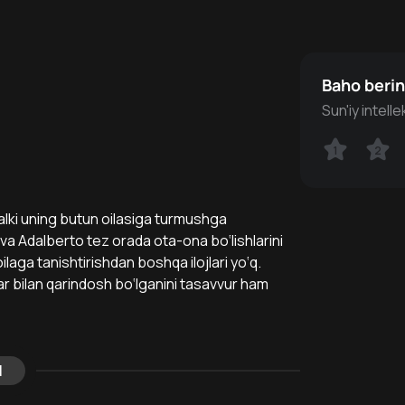
Baho beri
Sun'iy intell
1
1
2
2
lki uning butun oilasiga turmushga
va Adalberto tez orada ota-ona bo‘lishlarini
oilaga tanishtirishdan boshqa ilojlari yo‘q.
r bilan qarindosh bo‘lganini tasavvur ham
l