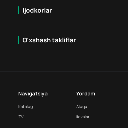
Ijodkorlar
O'xshash takliflar
4.3
18
+
16
+
Hafta Topi
Navigatsiya
Yordam
Katalog
Aloqa
TV
Ilovalar