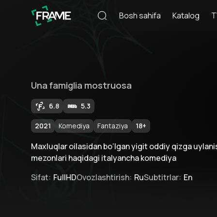
Bosh sahifa
Katalog
T
Una famiglia mostruosa
6.8
5.3
2021
Komediya
Fantaziya
18
+
Maxluqlar oilasidan bo‘lgan yigit oddiy qizga uylani
mezonlari haqidagi italyancha komediya
Sifat
:
FullHD
Ovozlashtirish
:
Ru
Subtitrlar
:
En