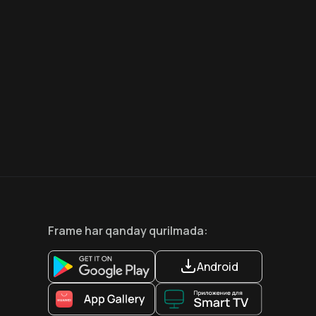
7.5
6.6
18
+
12
+
Hafta Topi
Frame
har qanday qurilmada
:
Android