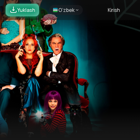
Yuklash
O’zbek
Kirish