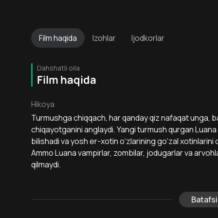
Film
haqida
Izohlar
Ijodkorlar
Dahshatli oila
Film haqida
Hikoya
Turmushga chiqqach, har qanday qiz nafaqat unga, ba
chiqayotganini anglaydi. Yangi turmush qurgan Luana 
bilishadi va yosh er-xotin o‘zlarining go‘zal xotinlarini 
Ammo Luana vampirlar, zombilar, jodugarlar va arvohla
qilmaydi.
Batafsi