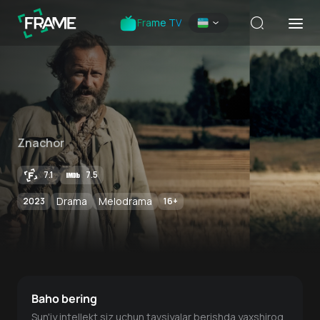
Frame TV
Znachor
7.1
7.5
Drama
Melodrama
2023
16
+
Baho bering
Sun'iy intellekt siz uchun tavsiyalar berishda yaxshiroq