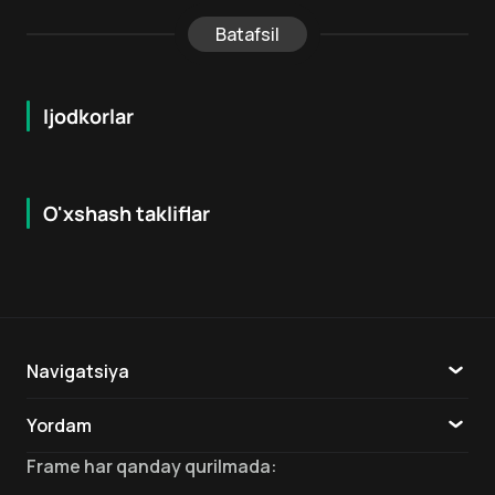
Batafsil
Ijodkorlar
O'xshash takliflar
12
+
12
+
Navigatsiya
Katalog
Yordam
TV
Aloqa
Frame
har qanday qurilmada
: