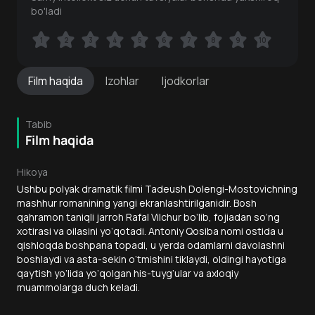
bo'ladi
1
1
2
2
3
3
4
4
5
5
6
6
7
7
8
8
9
9
10
10
Film
haqida
Izohlar
Ijodkorlar
Tabib
Film haqida
Hikoya
Ushbu polyak dramatik filmi Tadeush Dolengi-Mostovichning
mashhur romanining yangi ekranlashtirilganidir. Bosh
qahramon taniqli jarroh Rafal Vilchur bo‘lib, fojiadan so‘ng
xotirasi va oilasini yo‘qotadi. Antoniy Qosiba nomi ostida u
qishloqda boshpana topadi, u yerda odamlarni davolashni
boshlaydi va asta-sekin o‘tmishini tiklaydi, oldingi hayotiga
qaytish yo‘lida yo‘qolgan his-tuyg‘ular va axloqiy
muammolarga duch keladi.