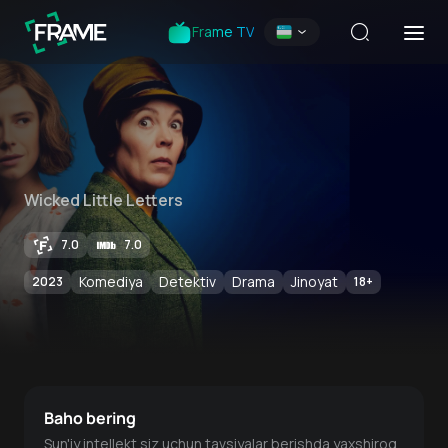
Frame TV
Wicked Little Letters
7.0
7.0
Komediya
Detektiv
Drama
Jinoyat
2023
18
+
Baho bering
Sun'iy intellekt siz uchun tavsiyalar berishda yaxshiroq