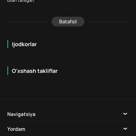
bilan tanilgan.
Batafsil
Ijodkorlar
O'xshash takliflar
6.3
7.2
18
+
12
+
Navigatsiya
Katalog
Yordam
TV