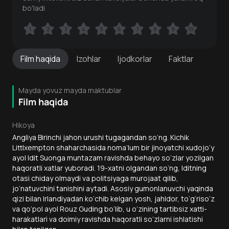
bo'ladi
1
1
2
2
3
3
4
4
5
5
6
6
7
7
8
8
9
9
10
10
Film
haqida
Izohlar
Ijodkorlar
Faktlar
Mayda yovuz mayda maktublar
Film haqida
Hikoya
Angliya Birinchi jahon urushi tugagandan so‘ng. Kichik
Littlxempton shaharchasida noma’lum bir jinoyatchi xudojo‘y
ayol Idit Suonga muntazam ravishda behayo so‘zlar yozilgan
haqoratli xatlar yuboradi. 19-xatni olgandan so‘ng, Iditning
otasi chiday olmaydi va politsiyaga murojaat qilib,
jo‘natuvchini tanishini aytadi. Asosiy gumonlanuvchi yaqinda
qizi bilan Irlandiyadan ko‘chib kelgan yosh, jahldor, to‘g‘riso‘z
va qo‘pol ayol Rouz Guding bo‘lib, u o‘zining tartibsiz xatti-
harakatlari va doimiy ravishda haqoratli so‘zlarni ishlatishi