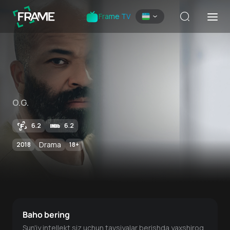
Frame TV
O.G.
6.2
6.2
Drama
2018
18
+
Baho bering
Sun'iy intellekt siz uchun tavsiyalar berishda yaxshiroq