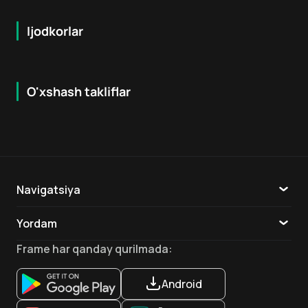
Ijodkorlar
O'xshash takliflar
6.7
7.9
18
+
16
+
Hafta Topi
Navigatsiya
Katalog
Yordam
TV
Aloqa
Frame
har qanday qurilmada
:
Ilovalar
Android