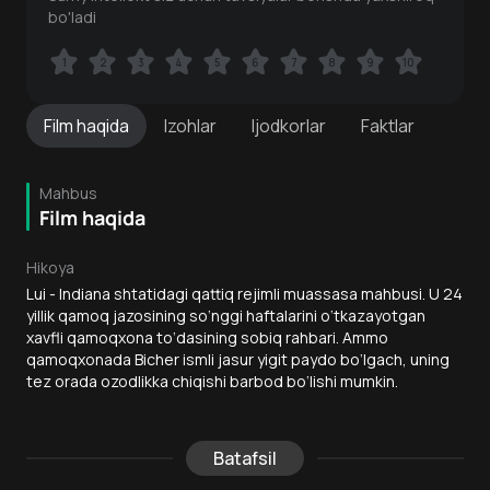
bo'ladi
1
1
2
2
3
3
4
4
5
5
6
6
7
7
8
8
9
9
10
10
Film
haqida
Izohlar
Ijodkorlar
Faktlar
Mahbus
Film haqida
Hikoya
Lui - Indiana shtatidagi qattiq rejimli muassasa mahbusi. U 24
yillik qamoq jazosining so‘nggi haftalarini o‘tkazayotgan
xavfli qamoqxona to‘dasining sobiq rahbari. Ammo
qamoqxonada Bicher ismli jasur yigit paydo bo‘lgach, uning
tez orada ozodlikka chiqishi barbod bo‘lishi mumkin.
Batafsil