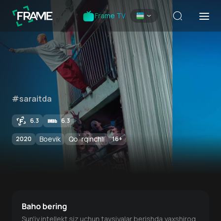
Frame TV
#saraitda
6.3
6.3
Boevik
Qo`rqinchli
2020
16
+
Baho bering
Sun'iy intellekt siz uchun tavsiyalar berishda yaxshiroq