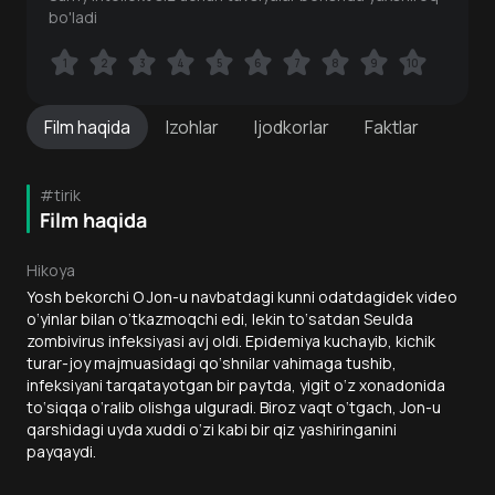
bo'ladi
1
1
2
2
3
3
4
4
5
5
6
6
7
7
8
8
9
9
10
10
Film
haqida
Izohlar
Ijodkorlar
Faktlar
#tirik
Film haqida
Hikoya
Yosh bekorchi O Jon-u navbatdagi kunni odatdagidek video
o‘yinlar bilan o‘tkazmoqchi edi, lekin to‘satdan Seulda
zombivirus infeksiyasi avj oldi. Epidemiya kuchayib, kichik
turar-joy majmuasidagi qo‘shnilar vahimaga tushib,
infeksiyani tarqatayotgan bir paytda, yigit o‘z xonadonida
to‘siqqa o‘ralib olishga ulguradi. Biroz vaqt o‘tgach, Jon-u
qarshidagi uyda xuddi o‘zi kabi bir qiz yashiringanini
payqaydi.