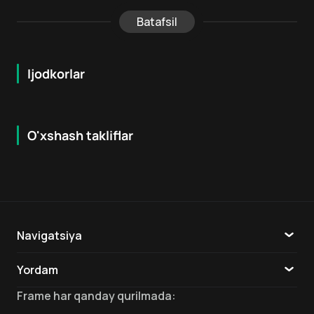
Batafsil
Ijodkorlar
O'xshash takliflar
7.9
8.6
16
+
18
+
Hafta Topi
Hafta Topi
Navigatsiya
Katalog
Yordam
TV
Aloqa
Frame
har qanday qurilmada
: