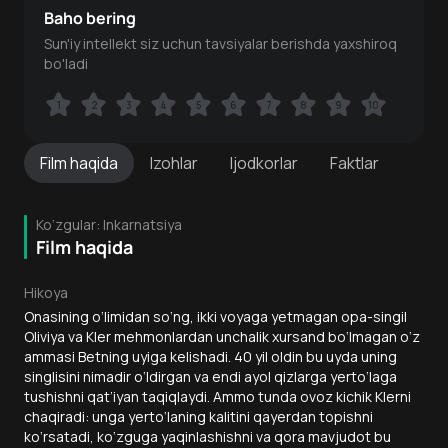
Baho bering
Sun'iy intellekt siz uchun tavsiyalar berishda yaxshiroq
bo'ladi
1
1
2
2
3
3
4
4
5
5
6
6
7
7
8
8
9
9
10
10
Film
haqida
Izohlar
Ijodkorlar
Faktlar
Ko‘zgular: Inkarnatsiya
Film haqida
Hikoya
Onasining o‘limidan so‘ng, ikki voyaga yetmagan opa-singil
Oliviya va Kler mehmonlardan unchalik xursand bo‘lmagan o‘z
ammasi Betning uyiga kelishadi. 40 yil oldin bu uyda uning
singlisini nimadir o‘ldirgan va endi ayol qizlarga yerto‘laga
tushishni qat’iyan taqiqlaydi. Ammo tunda ovoz kichik Klerni
chaqiradi: unga yerto‘laning kalitini qayerdan topishni
ko‘rsatadi, ko‘zguga yaqinlashishni va qora mavjudot bu