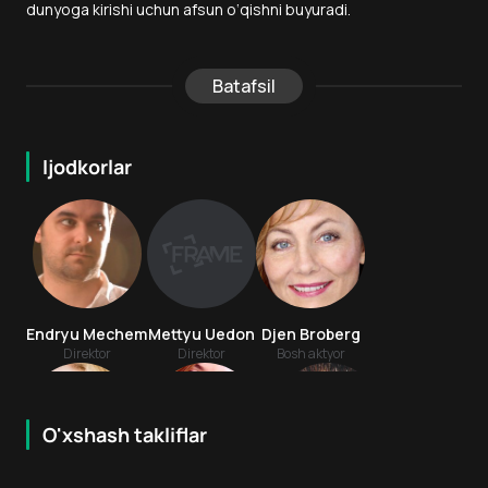
dunyoga kirishi uchun afsun o‘qishni buyuradi.
Batafsil
Ijodkorlar
Endryu Mechem
Mettyu Uedon
Djen Broberg
Direktor
Direktor
Bosh aktyor
O'xshash takliflar
5.5
7.9
18
+
16
+