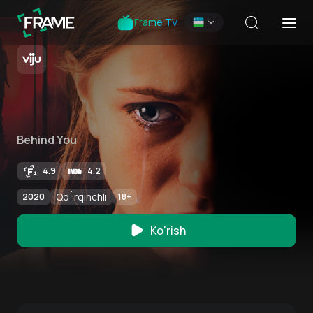
Frame TV
Behind You
4.9
4.2
Qo`rqinchli
2020
18
+
Ko'rish