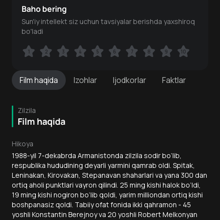
Baho bering
Sun'iy intellekt siz uchun tavsiyalar berishda yaxshiroq
bo'ladi
1
1
2
2
3
3
4
4
5
5
6
6
7
7
8
8
9
9
10
10
Film
haqida
Izohlar
Ijodkorlar
Faktlar
Zilzila
Film haqida
Hikoya
1988-yil 7-dekabrda Armanistonda zilzila sodir bo‘lib,
respublika hududining deyarli yarmini qamrab oldi. Spitak,
Leninakan, Kirovakan, Stepanavan shaharlari va yana 300 dan
ortiq aholi punktlari vayron qilindi. 25 ming kishi halok bo‘ldi,
19 ming kishi nogiron bo‘lib qoldi, yarim milliondan ortiq kishi
boshpanasiz qoldi. Tabiiy ofat fonida ikki qahramon - 45
yoshli Konstantin Berejnoy va 20 yoshli Robert Melkonyan