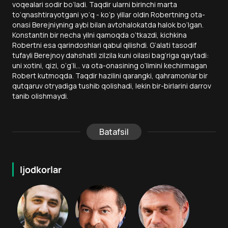
voqealari sodir bo‘ladi. Taqdir ularni birinchi marta
to‘qnashtirayotgani yo‘q - ko‘p yillar oldin Robertning ota-
onasi Berejniyning aybi bilan avtohalokatda halok bo‘lgan.
Konstantin bir necha yilni qamoqda o‘tkazdi, kichkina
Robertni esa qarindoshlari qabul qilishdi. G‘alati tasodif
tufayli Berejnoy dahshatli zilzila kuni oilasi bag‘riga qaytadi:
uni xotini, qizi, o‘g‘li... va ota-onasining o‘limini kechirmagan
Robert kutmoqda. Taqdir hazilini qarangki, qahramonlar bir
qutqaruv otryadiga tushib qolishadi, lekin bir-birlarini darrov
tanib olishmaydi.
Batafsil
Ijodkorlar