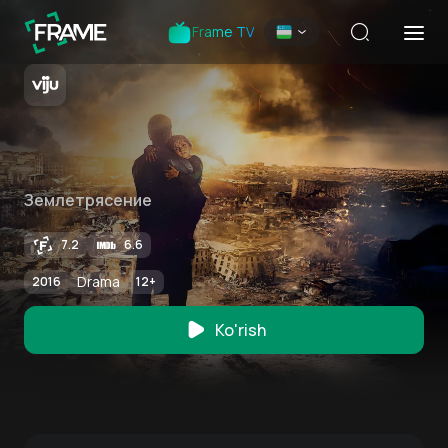
Frame TV
Землетрясение
7.2
6.6
Drama
2016
12
+
Ko'rish