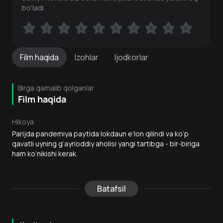
bo'ladi
1
1
2
2
3
3
4
4
5
5
6
6
7
7
8
8
9
9
10
10
Film
haqida
Izohlar
Ijodkorlar
Birga qamalib qolganlar
Film haqida
Hikoya
Parijda pandemiya paytida lokdaun e’lon qilindi va ko‘p
qavatli uyning g‘ayrioddiy aholisi yangi tartibga - bir-biriga
ham ko‘nikishi kerak.
Batafsil