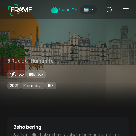
Frame TV
8 Rue de l'Humanite
6.5
6.3
Komediya
2021
16
+
Baho bering
Sun'iy intellekt siz uchun tavsiyalar berishda yaxshiroq