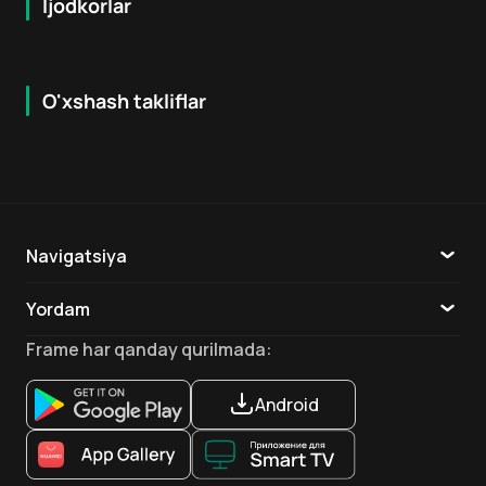
Ijodkorlar
O'xshash takliflar
7.9
8.6
16
+
18
+
Hafta Topi
Hafta Topi
Navigatsiya
Katalog
Yordam
TV
Aloqa
Frame
har qanday qurilmada
:
Ilovalar
Android