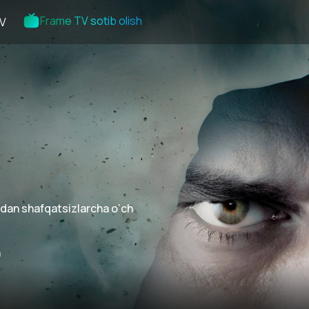
Frame TV sotib olish
V
ordan shafqatsizlarcha o‘ch
n