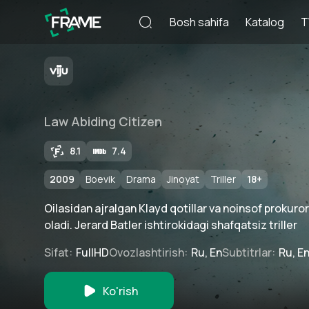
Bosh sahifa
Katalog
T
Law Abiding Citizen
8.1
7.4
2009
Boevik
Drama
Jinoyat
Triller
18
+
Oilasidan ajralgan Klayd qotillar va noinsof prokur
oladi. Jerard Batler ishtirokidagi shafqatsiz triller
Sifat
:
FullHD
Ovozlashtirish
:
Ru, En
Subtitrlar
:
Ru, E
Ko'rish