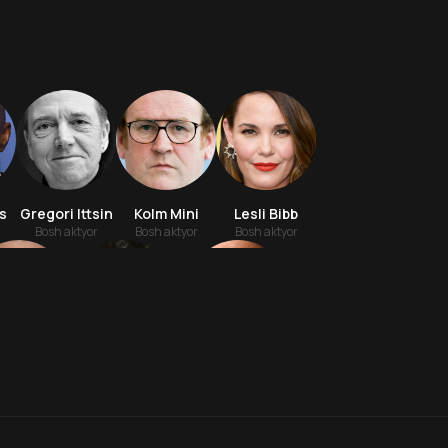
s
Gregori Ittsin
Kolm Mini
Lesli Bibb
Bosh aktyor
Bosh aktyor
Bosh aktyor
8.6
7.5
18
+
18
+
n Bittner
Devid Villalobos
Djeyson Babinski
Hafta Topi
Aktyor
Aktyor
Aktyor