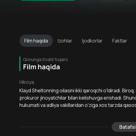
Film
haqida
Izohlar
Ijodkorlar
Faktlar
Qonunga itoatli fuqaro
Film haqida
Hikoya
Klayd Sheltonning oilasini ikki qaroqchi o‘ldiradi. Biroq
prokuror jinoyatchilar bilan kelishuvga erishadi. Shu
hukumati va adliya vakillaridan o‘ziga xos tarzda qasos
Batafsi