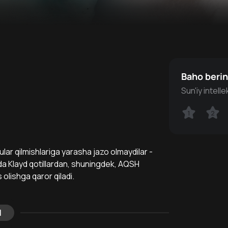
Baho beri
Sun'iy intell
1
1
2
2
, ular qilmishlariga yarasha jazo olmaydilar -
nda Klayd qotillardan, shuningdek, AQSH
 olishga qaror qiladi.
l