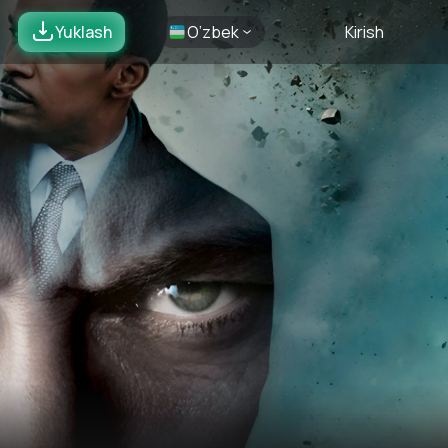
Yuklash
O’zbek
Kirish