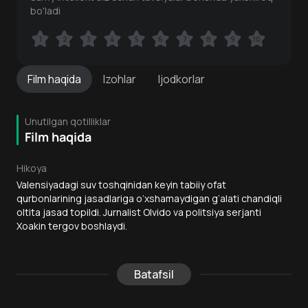
bo'ladi
1
1
2
2
3
3
4
4
5
5
6
6
7
7
8
8
9
9
10
10
Film
haqida
Izohlar
Ijodkorlar
Unutilgan qotilliklar
Film haqida
Hikoya
Valensiyadagi suv toshqinidan keyin tabiiy ofat
qurbonlarining jasadlariga o‘xshamaydigan g‘alati chandiqli
oltita jasad topildi. Jurnalist Olvido va politsiya serjanti
Xoakin tergov boshlaydi.
Batafsil