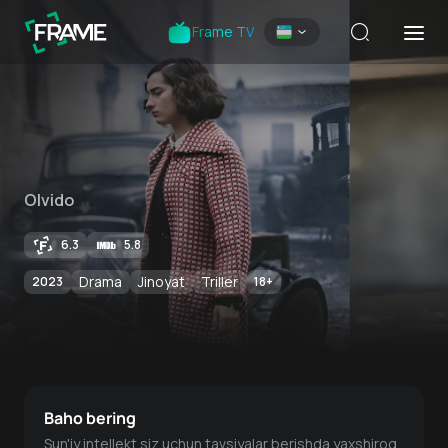
Frame TV
Olvido
6.3
5.8
Drama
Jinoyat
Triller
2023
18
+
Baho bering
Sun'iy intellekt siz uchun tavsiyalar berishda yaxshiroq