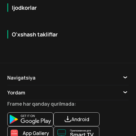
Ijodkorlar
O'xshash takliflar
5.9
6.9
18
+
16
+
Navigatsiya
Katalog
Yordam
TV
Aloqa
Frame
har qanday qurilmada
:
Ilovalar
Android