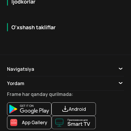
Ijodkorlar
O'xshash takliflar
7.9
8.6
16
+
18
+
Hafta Topi
Hafta Topi
Navigatsiya
Katalog
Yordam
TV
Aloqa
Frame
har qanday qurilmada
:
Ilovalar
Android