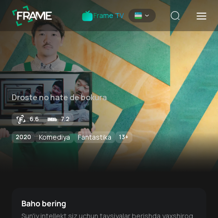
Frame TV
Droste no hate de bokura
6.6
7.2
Komediya
Fantastika
2020
13
+
Baho bering
Sun'iy intellekt siz uchun tavsiyalar berishda yaxshiroq