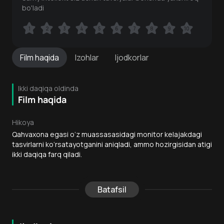
bo'ladi
1
1
2
2
3
3
4
4
5
5
6
6
7
7
8
8
9
9
10
10
Film
haqida
Izohlar
Ijodkorlar
Ikki daqiqa oldinda
Film haqida
Hikoya
Qahvaxona egasi o‘z muassasasidagi monitor kelajakdagi
tasvirlarni ko‘rsatayotganini aniqladi, ammo hozirgisidan atigi
ikki daqiqa farq qiladi.
Batafsil