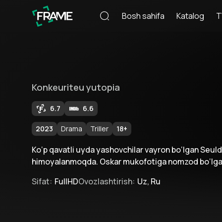
Bosh sahifa
Katalog
T
Konkeuriteu yutopia
6.7
6.6
2023
Drama
Triller
18
+
Ko‘p qavatli uyda yashovchilar vayron bo‘lgan Seu
himoyalanmoqda. Oskar mukofotiga nomzod bo‘lgan 
Sifat
:
FullHD
Ovozlashtirish
:
Uz, Ru