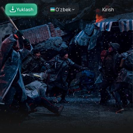
Yuklash
O’zbek
Kirish