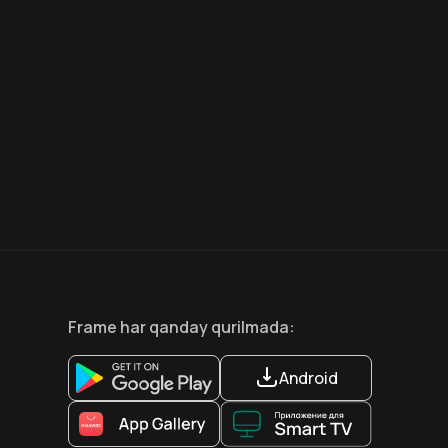
7.5
6.6
18
+
12
+
Hafta Topi
Frame
har qanday qurilmada
:
Android