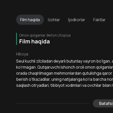
Film
haqida
Izohlar
Ijodkorlar
Faktlar
Omon qolganlar. Beton Utopiya
Film haqida
Hikoya
Seul kuchli zilziladan deyarli butunlay vayron bo‘lgan
ko‘rmagan. Qutqaruvchi ishonch oroli omon qolganlar ol
orada chaqirilmagan mehmonlardan qutulishga qaror qil
berish o‘tkazadilar, uning natijalariga ko‘ra barcha no
saqlash otryadlari, tibbiyot xodimlari va ovchilar bila
Batafsi