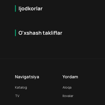
Ijodkorlar
O'xshash takliflar
5.8
18
+
16
+
Hafta Topi
Navigatsiya
Yordam
Katalog
Aloqa
TV
Ilovalar