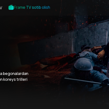
Frame TV sotib olish
V
lda begonalardan
koreys trilleri