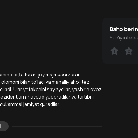
Baho beri
Sun'iy intell
1
1
2
2
, ammo bitta turar-joy majmuasi zarar
omoni bilan to‘ladi va mahalliy aholi tez
adi. Ular yetakchini saylaydilar, yashirin ovoz
rezidentlarni haydab yuboradilar va tartibni
n mukammal jamiyat quradilar.
l