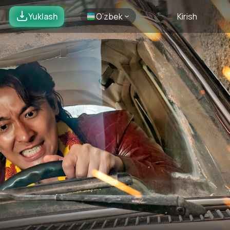
Yuklash
O’zbek
Kirish