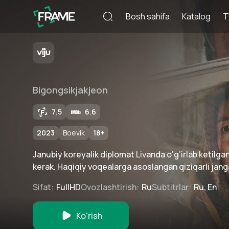
Bosh sahifa
Katalog
T
Bigongsikjakjeon
7.5
6.6
2023
Boevik
18
+
Janubiy koreyalik diplomat Livanda o‘g‘irlab ketilg
kerak. Haqiqiy voqealarga asoslangan qiziqarli janga
Sifat
:
FullHD
Ovozlashtirish
:
Ru
Subtitrlar
:
Ru, En
Ko'rish