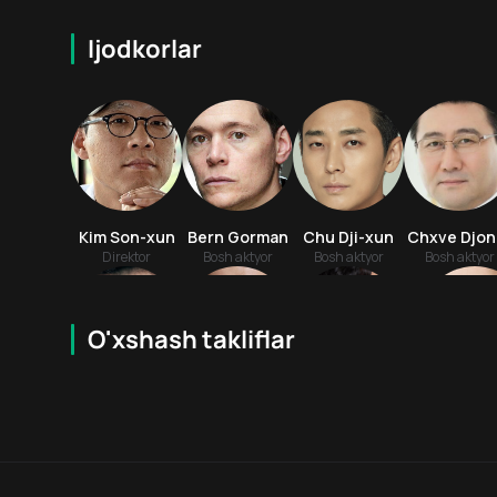
Ijodkorlar
Kim Son-xun
Bern Gorman
Chu Dji-xun
Chxve Djon
Direktor
Bosh aktyor
Bosh aktyor
Bosh aktyor
O'xshash takliflar
6.4
18
+
18
+
Pak Xyok-kvon
An Son-bon
Chin Dje-xi
Chon Shchi
Bosh aktyor
Aktyor
Aktyor
Aktyor