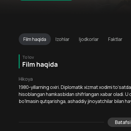
Film
haqida
Izohlar
Ijodkorlar
Faktlar
To‘lov
Film haqida
Hikoya
1980-yillarning oxiri. Diplomatik xizmat xodimi to‘satd
hisoblangan hamkasbidan shifrlangan xabar oladi. U o
bo‘lmasin qutqarishga, ashaddiy jinoyatchilar bilan ha
Batafsi