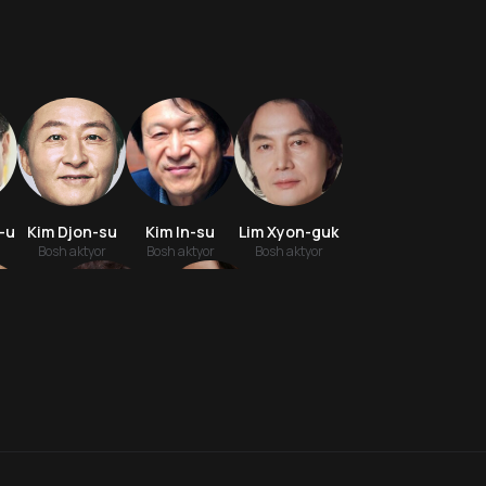
-u
Kim Djon-su
Kim In-su
Lim Xyon-guk
Bosh aktyor
Bosh aktyor
Bosh aktyor
6.1
6.0
18
+
16
+
n-xvan
Kvon In-son
Li San-von
Hafta Topi
Aktyor
Aktyor