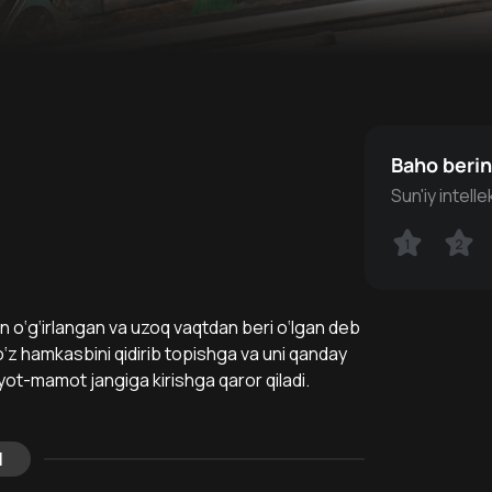
Baho beri
Sun'iy intell
1
1
2
2
an o‘g‘irlangan va uzoq vaqtdan beri o‘lgan deb
‘z hamkasbini qidirib topishga va uni qanday
yot-mamot jangiga kirishga qaror qiladi.
l