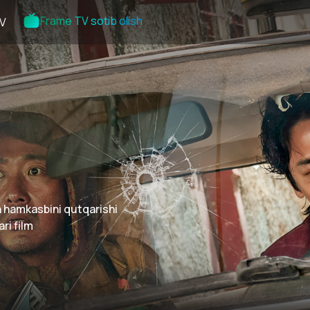
Frame TV sotib olish
V
an hamkasbini qutqarishi
ri film