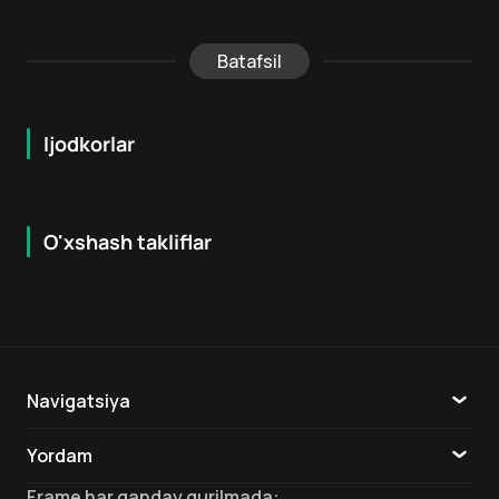
Batafsil
Ijodkorlar
O'xshash takliflar
7.8
7.9
18
+
16
+
Hafta Topi
Navigatsiya
Katalog
Yordam
TV
Aloqa
Frame
har qanday qurilmada
: