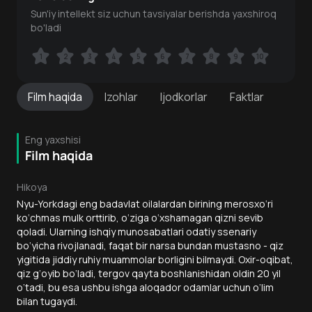
Sun'iy intellekt siz uchun tavsiyalar berishda yaxshiroq
bo'ladi
1
1
2
2
3
3
4
4
5
5
6
6
7
7
8
8
9
9
10
10
Film
haqida
Izohlar
Ijodkorlar
Faktlar
Eng yaxshisi
Film haqida
Hikoya
Nyu-Yorkdagi eng badavlat oilalardan birining merosxo‘ri
ko‘chmas mulk orttirib, o‘ziga o‘xshamagan qizni sevib
qoladi. Ularning ishqiy munosabatlari odatiy ssenariy
bo‘yicha rivojlanadi, faqat bir narsa bundan mustasno - qiz
yigitida jiddiy ruhiy muammolar borligini bilmaydi. Oxir-oqibat,
qiz g‘oyib bo‘ladi, tergov qayta boshlanishidan oldin 20 yil
o‘tadi, bu esa ushbu ishga aloqador odamlar uchun o‘lim
bilan tugaydi.