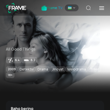
Frame TV
All Good Things
6.4
6.2
Detektiv
Drama
Jinoyat
Melodrama
Triller
2009
18
+
Baho bering