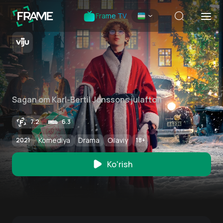
Frame TV
Sagan om Karl-Bertil Jonssons julafton
7.2
6.3
Komediya
Drama
Oilaviy
2021
18
+
Ko'rish