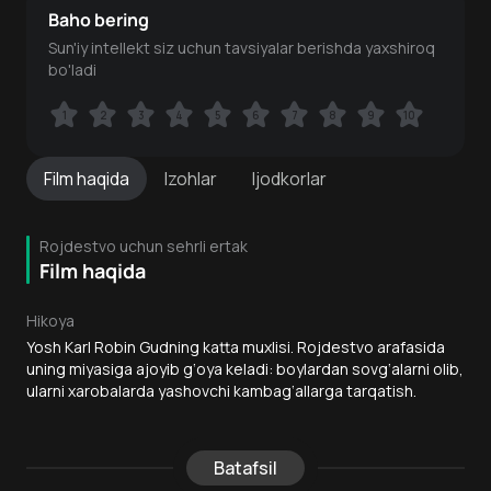
Baho bering
Sun'iy intellekt siz uchun tavsiyalar berishda yaxshiroq
bo'ladi
1
1
2
2
3
3
4
4
5
5
6
6
7
7
8
8
9
9
10
10
Film
haqida
Izohlar
Ijodkorlar
Rojdestvo uchun sehrli ertak
Film haqida
Hikoya
Yosh Karl Robin Gudning katta muxlisi. Rojdestvo arafasida
uning miyasiga ajoyib g‘oya keladi: boylardan sovg‘alarni olib,
ularni xarobalarda yashovchi kambag‘allarga tarqatish.
Batafsil