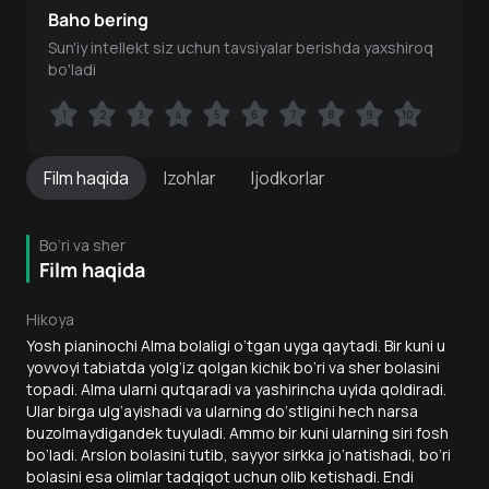
Baho bering
Sun'iy intellekt siz uchun tavsiyalar berishda yaxshiroq
bo'ladi
1
1
2
2
3
3
4
4
5
5
6
6
7
7
8
8
9
9
10
10
Film
haqida
Izohlar
Ijodkorlar
Bo‘ri va sher
Film haqida
Hikoya
Yosh pianinochi Alma bolaligi o‘tgan uyga qaytadi. Bir kuni u
yovvoyi tabiatda yolg‘iz qolgan kichik bo‘ri va sher bolasini
topadi. Alma ularni qutqaradi va yashirincha uyida qoldiradi.
Ular birga ulg‘ayishadi va ularning do‘stligini hech narsa
buzolmaydigandek tuyuladi. Ammo bir kuni ularning siri fosh
bo‘ladi. Arslon bolasini tutib, sayyor sirkka jo‘natishadi, bo‘ri
bolasini esa olimlar tadqiqot uchun olib ketishadi. Endi