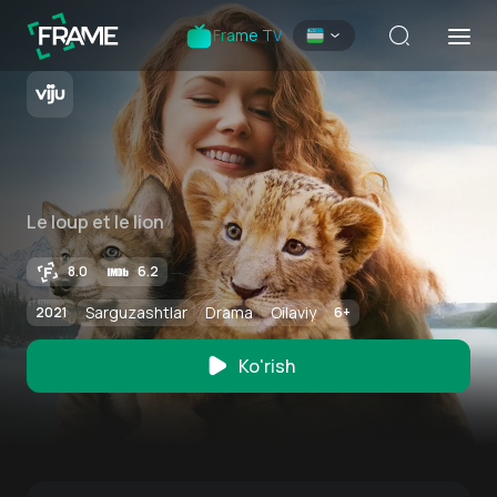
Frame TV
Le loup et le lion
8.0
6.2
Sarguzashtlar
Drama
Oilaviy
2021
6
+
Ko'rish