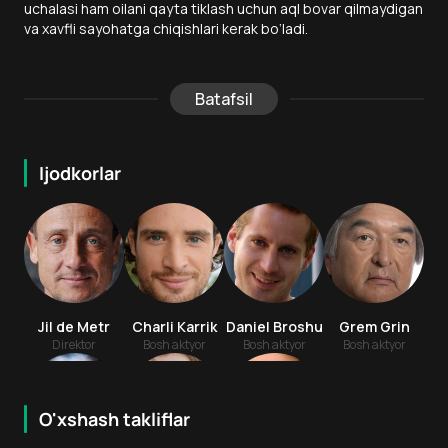
uchalasi ham oilani qayta tiklash uchun aql bovar qilmaydigan
va xavfli sayohatga chiqishlari kerak bo‘ladi.
Batafsil
Ijodkorlar
Jil de Metr
Charli Karrik
Daniel Broshu
Grem Grin
Direktor
Bosh aktyor
Bosh aktyor
Bosh aktyor
O'xshash takliflar
8.0
7.8
6
+
6
+