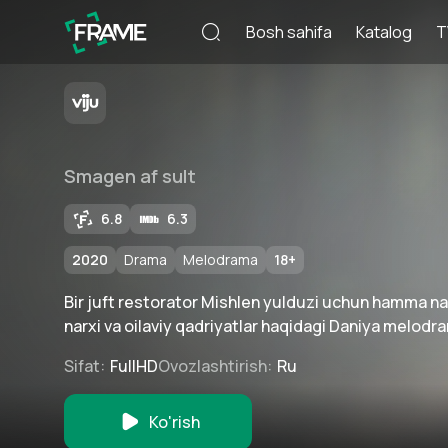
Bosh sahifa
Katalog
T
Smagen af sult
6.8
6.3
2020
Drama
Melodrama
18
+
Bir juft restorator Mishlen yulduzi uchun hamma n
narxi va oilaviy qadriyatlar haqidagi Daniya melodr
Sifat
:
FullHD
Ovozlashtirish
:
Ru
Ko'rish