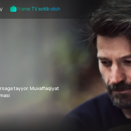
Frame TV sotib olish
V
arsaga tayyor. Muvaffaqiyat
amasi