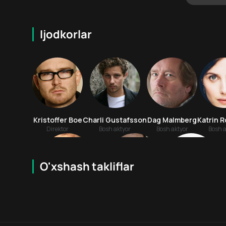
Ijodkorlar
Kristoffer Boe
Charli Gustafsson
Dag Malmberg
Katrin 
Direktor
Bosh aktyor
Bosh aktyor
Bosh a
O'xshash takliflar
7.0
18
+
18
+
Nikolay Koster-Valdau
Rasmus Xammerix
David Bateson
Bosh aktyor
Bosh aktyor
Aktyor