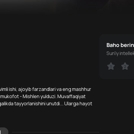
Baho beri
Sun'iy intell
1
1
2
2
li ishi, ajoyib farzandlari va eng mashhur
i mukofot - Mishlen yulduzi. Muvaffaqiyat
alikda tayyorlanishini unutdi... Ularga hayot
l