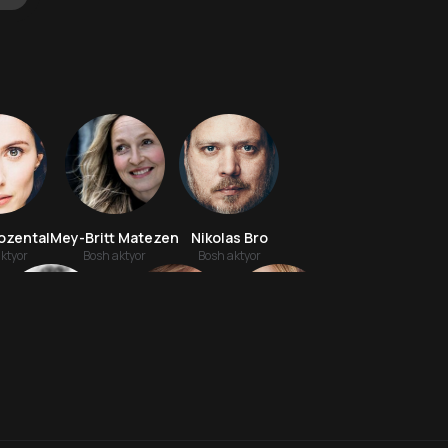
Rozental
Mey-Britt Matezen
Nikolas Bro
ktyor
Bosh aktyor
Bosh aktyor
6.7
7.9
16
+
18
+
Gaspard Nitsolas Perrier
Kaspar Fillipson
Luiza Skou
Hafta Topi
Hafta Topi
Aktyor
Aktyor
Aktyor