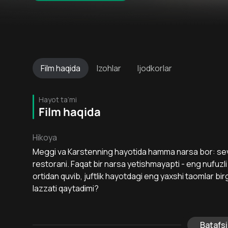
Film
haqida
Izohlar
Ijodkorlar
Hayot ta’mi
Film haqida
Hikoya
Meggi va Karstenning hayotida hamma narsa bor: sevim
restorani. Faqat bir narsa yetishmayapti - eng nufuzl
ortidan quvib, juftlik hayotdagi eng yaxshi taomlar birg
lazzati qaytadimi?
Batafsi