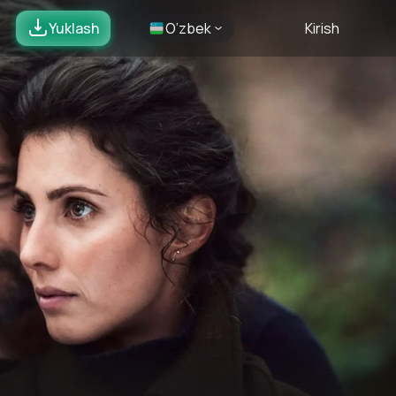
Yuklash
O’zbek
Kirish