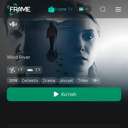
Frame TV
Wind River
7.7
7.7
Detektiv
Drama
Jinoyat
Triller
2016
18
+
Ko'rish