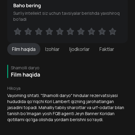
Baho bering
Sun'iy intellekt siz uchun tavsiyalar berishda yaxshiroq
bo'ladi
1
1
2
2
3
3
4
4
5
5
6
6
7
7
8
8
9
9
10
10
Film
haqida
Izohlar
Ijodkorlar
Faktlar
Shamolli daryo
Film haqida
Hikoya
Vayoming shtati. "Shamolli daryo" hindular rezervatsiyasi
hududida qo‘riqchi Kori Lambert qizning jarohatlangan
jasadini topadi. Mahalliy tabiiy sharoitlar va urf-odatlar bilan
tanish bo‘lmagan yosh FQB agenti Jeyn Banner Koridan
qotillarni qo‘lga olishda yordam berishni so‘raydi.