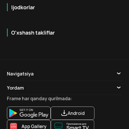
Ijodkorlar
O'xshash takliflar
7.6
7.9
18
+
16
+
Hafta Topi
Navigatsiya
Katalog
Yordam
TV
Aloqa
Frame
har qanday qurilmada
:
Ilovalar
Android