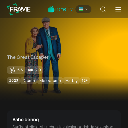
Frame TV
The Great Escaper
6.6
7.0
Drama
Melodrama
Harbiy
2023
12
+
Baho bering
Sun'iy intellekt siz uchun tavsiyalar berishda yaxshiroq