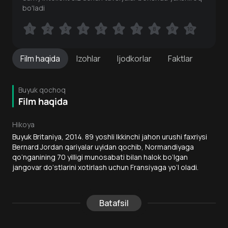
bo'ladi
1
1
2
2
3
3
4
4
5
5
6
6
7
7
8
8
9
9
10
10
Film
haqida
Izohlar
Ijodkorlar
Faktlar
Buyuk qochoq
Film haqida
Hikoya
Buyuk Britaniya, 2014. 89 yoshli Ikkinchi jahon urushi faxriysi
Bernard Jordan qariyalar uyidan qochib, Normandiyaga
qo‘nganining 70 yilligi munosabati bilan halok bo‘lgan
jangovar do‘stlarini xotirlash uchun Fransiyaga yo‘l oladi.
Batafsil