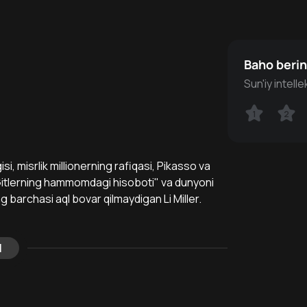
Baho beri
Sun'iy intell
1
1
2
2
 misrlik millionerning rafiqasi, Pikasso va
Gitlerning hammomdagi hisoboti" va dunyoni
g barchasi aql bovar qilmaydigan Li Miller.
l