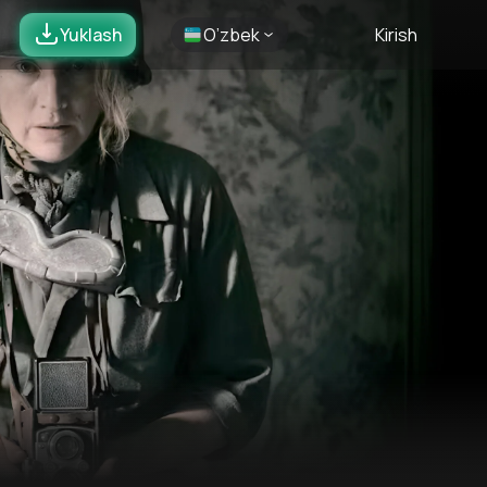
Yuklash
O’zbek
Kirish