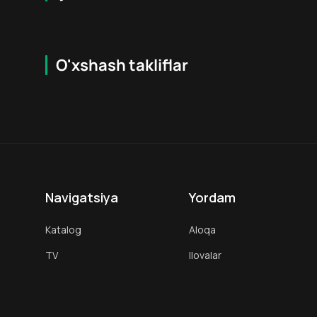
O'xshash takliflar
7.6
18
+
16
+
Hafta Topi
Navigatsiya
Yordam
Katalog
Aloqa
TV
Ilovalar