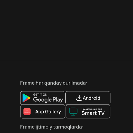
7.5
6.6
18
+
12
+
Hafta Topi
Frame
har qanday qurilmada
:
Android
Frame
ijtimoiy tarmoqlarda
: