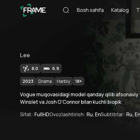
Bosh sahifa
Katalog
T
Lee
8.0
6.9
2023
Drama
Harbiy
18
+
Vogue muqovasidagi model qanday qilib afsonaviy 
Winslet va Josh O‘Connor bilan kuchli biopik
Sifat
:
FullHD
Ovozlashtirish
:
Ru, En
Subtitrlar
:
Ru, E