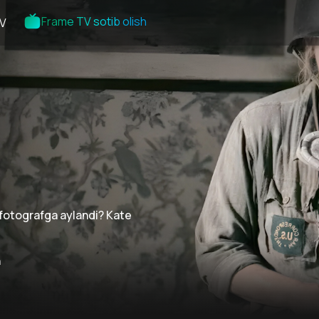
Frame TV sotib olish
V
fotografga aylandi? Kate
n