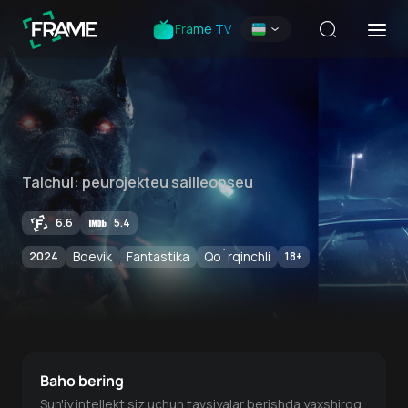
Frame TV
Talchul: peurojekteu sailleonseu
6.6
5.4
Boevik
Fantastika
Qo`rqinchli
2024
18
+
Baho bering
Sun'iy intellekt siz uchun tavsiyalar berishda yaxshiroq