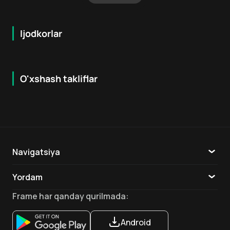
Ijodkorlar
O'xshash takliflar
5.3
7.9
18
+
16
+
Hafta Topi
Navigatsiya
Katalog
Yordam
TV
Aloqa
Frame
har qanday qurilmada
:
Ilovalar
Android