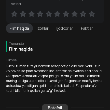
bo'ladi
1
1
2
2
3
3
4
4
5
5
6
6
7
7
8
8
9
9
10
10
Film
haqida
Izohlar
Ijodkorlar
Faktlar
Tumanda
Film haqida
Hikoya
Kuchli tuman tufayli Inchxon aeroportiga olib boruvchi uzun
ko‘prikda ko‘plab avtomobillar ishtirokida avariya sodir bo‘ldi.
Qutqaruv xizmatlari voqea joyiga tezda yetib bora olmaydi,
buning ustiga ularni olib ketayotgan furgondan maxfiy loyiha
doirasida yaratilgan qotil itlar chiqib ketadi. Fuqarolar o‘z
kuchi bilan tirik qolishiga to‘g‘ri keladi.
Batafsil