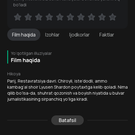
bo'ladi
1
1
2
2
3
3
4
4
5
5
6
6
7
7
8
8
9
9
10
10
Film
haqida
Izohlar
Ijodkorlar
Faktlar
Yo‘qotilgan illuziyalar
Film haqida
Hikoya
Parij, Restavratsiya davri. Chiroyli, iste’dodli, ammo
kambag‘al shoir Lyusen Shardon poytaxtga kelib qoladi. Nima
qilib bo‘lsa-da, shuhrat qozonish va boyish niyatida u bulvar
jurnalistikasining sirpanchiq yo‘liga kiradi.
Batafsil