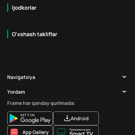
Ijodkorlar
O'xshash takliflar
7.9
8.6
16
+
18
+
Hafta Topi
Hafta Topi
Navigatsiya
Katalog
Yordam
TV
Aloqa
Frame
har qanday qurilmada
:
Ilovalar
Android