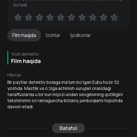
bo'ladi
1
1
2
2
3
3
4
4
5
5
6
6
7
7
8
8
9
9
10
10
Film
haqida
Izohlar
Ijodkorlar
Yosh detektiv
Film haqida
Hikoya
Bir paytlar detektiv bolaga ma’lum bo‘lgan Eybu hozir 32
yoshda. Mastlik va o‘ziga achinish xurujlari orasidagi
tanaffuslarda u bir kun mijozi undan sevgilisining qotilligini
tekshirishni so‘ramaguncha ibtidoiy jumboqlarni topishda
davom etadi.
Batafsil