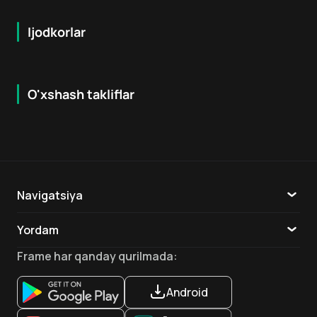
Ijodkorlar
O'xshash takliflar
6.4
5.9
18
+
18
+
Navigatsiya
Katalog
Yordam
TV
Aloqa
Frame
har qanday qurilmada
:
Ilovalar
Android