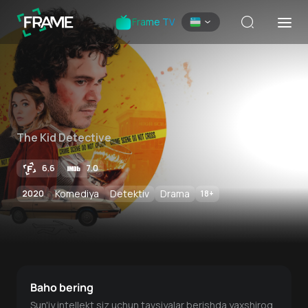
Frame TV
The Kid Detective
6.6
7.0
Komediya
Detektiv
Drama
2020
18
+
Baho bering
Sun'iy intellekt siz uchun tavsiyalar berishda yaxshiroq