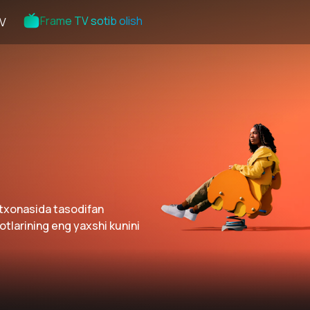
Frame TV sotib olish
V
atxonasida tasodifan
otlarining eng yaxshi kunini