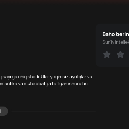
Baho beri
Sun'iy intell
1
1
2
2
sayrga chiqishadi. Ular yoqimsiz ayriliqlar va
 romantika va muhabbatga bo‘lgan ishonchni
l