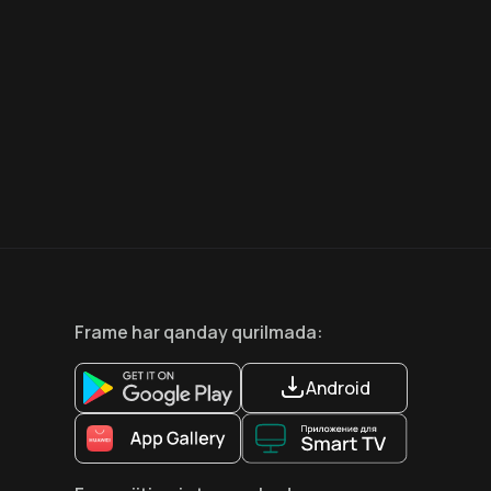
8.6
7.5
18
+
18
+
Hafta Topi
Frame
har qanday qurilmada
:
Android