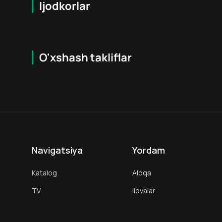
Ijodkorlar
O'xshash takliflar
6.9
18
+
18
+
Navigatsiya
Yordam
Katalog
Aloqa
TV
Ilovalar