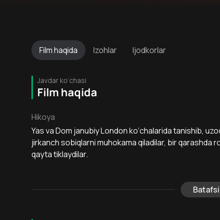
Film
haqida
Izohlar
Ijodkorlar
Javdar ko‘chasi
Film haqida
Hikoya
Yas va Dom janubiy London ko‘chalarida tanishib, uzoq 
jirkanch sobiqlarni muhokama qiladilar, bir qarashda
qayta tiklaydilar.
Batafsi