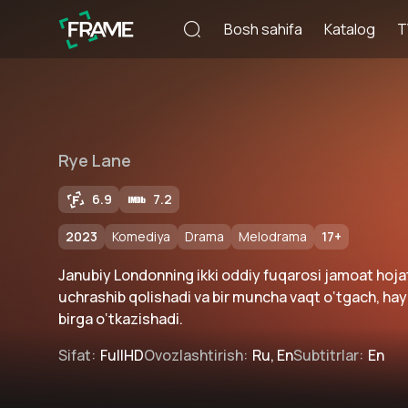
Bosh sahifa
Katalog
T
Rye Lane
6.9
7.2
2023
Komediya
Drama
Melodrama
17
+
Janubiy Londonning ikki oddiy fuqarosi jamoat hoj
uchrashib qolishadi va bir muncha vaqt o‘tgach, hay
birga o‘tkazishadi.
Sifat
:
FullHD
Ovozlashtirish
:
Ru, En
Subtitrlar
:
En