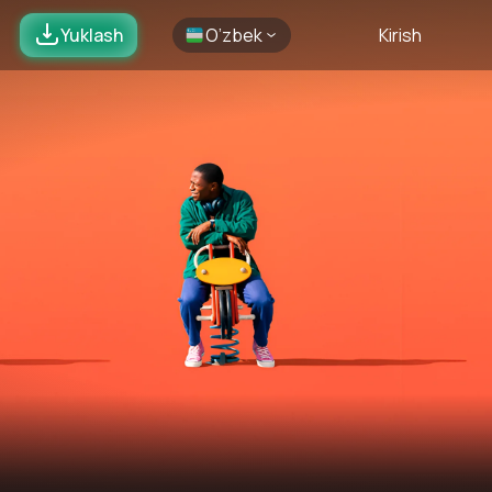
Yuklash
O’zbek
Kirish