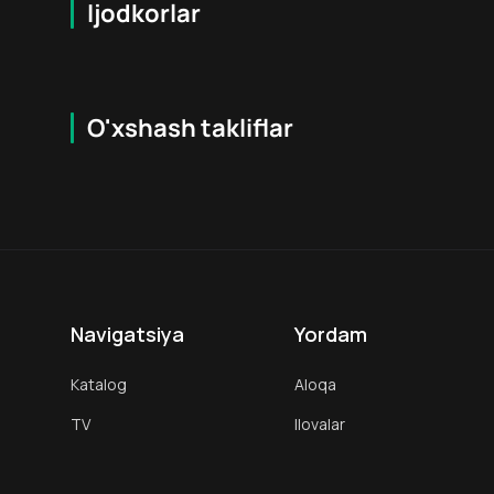
Ijodkorlar
O'xshash takliflar
7.9
16
+
18
+
Hafta Topi
Hafta Topi
Navigatsiya
Yordam
Katalog
Aloqa
TV
Ilovalar