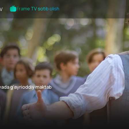
Frame TV sotib olish
V
iyada g‘ayrioddiy maktab