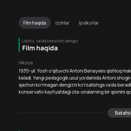
Film
haqida
Izohlar
Ijodkorlar
Ustoz, va'da beruvchi dengiz
Film haqida
Hikoya
1935-yil. Yosh o‘qituvchi Antoni Benayxes qishloq ma
keladi. Yangi pedagogik usul yordamida Antoni shogirdla
qachon ko‘rmagan dengizni ko‘rsatishga va’da beradi
konservativ kayfiyatdagi ota-onalarning bir qismini qo
Batafsi