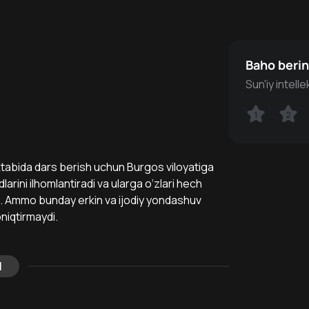
Baho beri
Sun'iy intell
1
1
2
2
ktabida dars berish uchun Burgos viloyatiga
rini ilhomlantiradi va ularga o‘zlari hech
. Ammo bunday erkin va ijodiy yondashuv
niqtirmaydi.
l