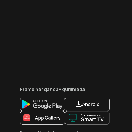
6.6
8.1
12
+
18
+
Hafta Topi
Frame
har qanday qurilmada
:
Android