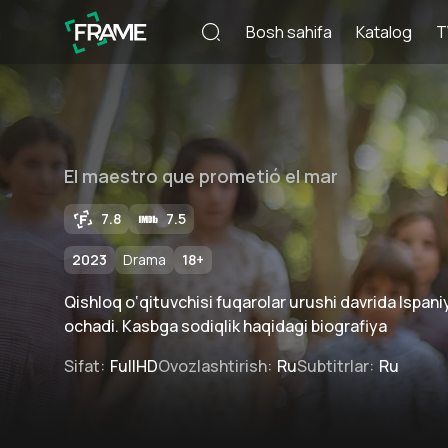
Bosh sahifa
Katalog
T
El maestro que prometió el mar
7.8
7.5
2023
Drama
18
+
Qishloq o‘qituvchisi fuqarolar urushi davrida Ispan
ochadi. Kasbga sodiqlik haqidagi biografiya
Sifat
:
FullHD
Ovozlashtirish
:
Ru
Subtitrlar
:
Ru