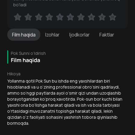
bo'ladi
1
1
2
2
3
3
4
4
5
5
6
6
7
7
8
8
9
9
10
10
Film
haqida
Izohlar
Ijodkorlar
Faktlar
Pok Sunni o‘ldirish
Film haqida
Hikoya
Yollanma qotil Pok Sun bu ishda eng yaxshilardan biri
hisoblanadi va u o‘zining professional obro‘sini qadrlaydi,
ammo so‘nggi paytlarda ayol o‘smir qizi undan uzoqlashib
borayotganidan ko‘proq xavotirda. Pok-sun bor kuchi bilan
yaxshi ona bo‘lishga harakat qiladi va ish va bola tarbiyasi
o‘rtasidagi muvozanatni topishga harakat qiladi, lekin
qizidan o‘z faoliyati sohasini yashirish tobora qiyinlashib
bormoqda.