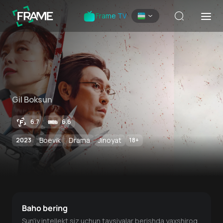
Frame TV
Gil Boksun
6.7
6.6
Boevik
Drama
Jinoyat
2023
18
+
Baho bering
Sun'iy intellekt siz uchun tavsiyalar berishda yaxshiroq