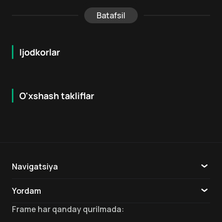
Batafsil
Ijodkorlar
O'xshash takliflar
5.7
7.9
18
+
16
+
Hafta Topi
Navigatsiya
Katalog
Yordam
TV
Aloqa
Frame
har qanday qurilmada
: