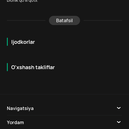
bionik qo‘lli qotil.
Batafsil
Ijodkorlar
O'xshash takliflar
6.3
7.9
18
+
16
+
Hafta Topi
Navigatsiya
Katalog
Yordam
TV