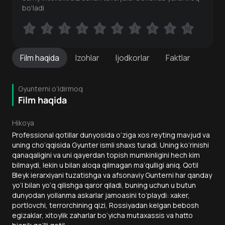
bo'ladi
1
1
2
2
3
3
4
4
5
5
6
6
7
7
8
8
9
9
10
10
Film
haqida
Izohlar
Ijodkorlar
Faktlar
Gyunterni o‘ldirmoq
Film haqida
Hikoya
Professional qotillar dunyosida o‘ziga xos reyting mavjud va
uning cho‘qqisida Gyunter ismli shaxs turadi. Uning ko‘rinishi
qanaqaligini va uni qayerdan topish mumkinligini hech kim
bilmaydi, lekin u bilan aloqa qilmagan ma’qulligi aniq. Qotil
Bleyk ierarxiyani tuzatishga va afsonaviy Gunterni har qanday
yo‘l bilan yo‘q qilishga qaror qiladi, buning uchun u butun
dunyodan yollanma askarlar jamoasini to‘playdi: xaker,
portlovchi, terrorchining qizi, Rossiyadan kelgan bebosh
egizaklar, xitoylik zaharlar bo‘yicha mutaxassis va hatto