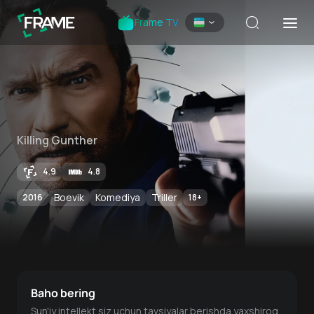
Frame TV
Killing Gunther
4.9
4.8
Boevik
Komediya
Triller
2016
18
+
Baho bering
Sun'iy intellekt siz uchun tavsiyalar berishda yaxshiroq