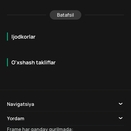
Batafsil
Ijodkorlar
O'xshash takliflar
6.4
7.8
18
+
18
+
Navigatsiya
Katalog
Yordam
TV
Aloqa
Frame
har qanday qurilmada
: