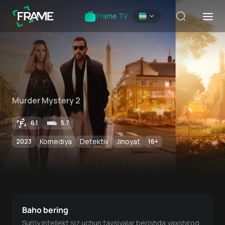
Frame TV
Murder Mystery 2
6.1
5.7
Komediya
Detektiv
Jinoyat
2023
16
+
Baho bering
Sun'iy intellekt siz uchun tavsiyalar berishda yaxshiroq