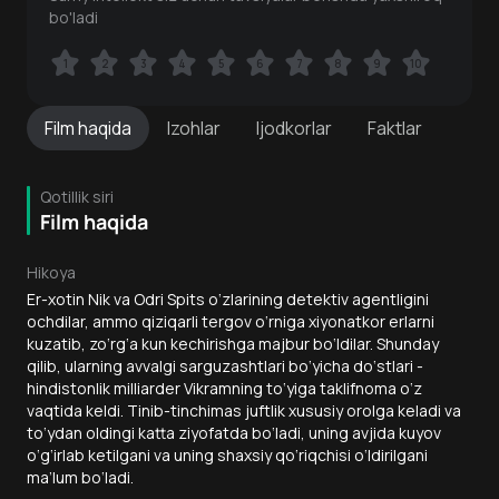
bo'ladi
1
1
2
2
3
3
4
4
5
5
6
6
7
7
8
8
9
9
10
10
Film
haqida
Izohlar
Ijodkorlar
Faktlar
Qotillik siri
Film haqida
Hikoya
Er-xotin Nik va Odri Spits o‘zlarining detektiv agentligini
ochdilar, ammo qiziqarli tergov o‘rniga xiyonatkor erlarni
kuzatib, zo‘rg‘a kun kechirishga majbur bo‘ldilar. Shunday
qilib, ularning avvalgi sarguzashtlari bo‘yicha do‘stlari -
hindistonlik milliarder Vikramning to‘yiga taklifnoma o‘z
vaqtida keldi. Tinib-tinchimas juftlik xususiy orolga keladi va
to‘ydan oldingi katta ziyofatda bo‘ladi, uning avjida kuyov
o‘g‘irlab ketilgani va uning shaxsiy qo‘riqchisi o‘ldirilgani
ma’lum bo‘ladi.