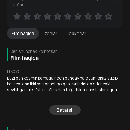
bo'ladi
1
1
2
2
3
3
4
4
5
5
6
6
7
7
8
8
9
9
10
10
Film
haqida
Izohlar
Ijodkorlar
Sen shunchaki koinotsan
Film haqida
Hikoya
Buzilgan kosmik kemada hech qanday najot umidisiz suzib
ketayotgan ikki astronavt qolgan kunlarini do‘stlar yoki
sevishganlar sifatida o‘tkazish to‘g‘risida bahslashmoqda.
Batafsil