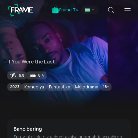
Frame TV
If You Were the Last
6.8
6.4
Komediya
Fantastika
Melodrama
2023
18
+
Baho bering
Sun'iy intellekt siz uchun tavsiyalar berishda yaxshiroq