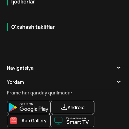
Ijodkorlar
O'xshash takliflar
6.0
7.9
18
+
16
+
Hafta Topi
Navigatsiya
Katalog
Yordam
TV
Aloqa
Frame
har qanday qurilmada
:
Ilovalar
Android