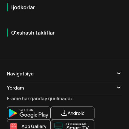
Ijodkorlar
O'xshash takliflar
6.3
7.9
18
+
16
+
Hafta Topi
Navigatsiya
Katalog
Yordam
TV
Aloqa
Frame
har qanday qurilmada
:
Ilovalar
Android