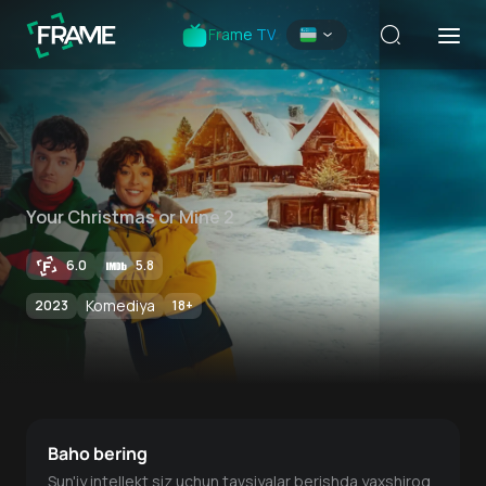
Frame TV
Your Christmas or Mine 2
6.0
5.8
Komediya
2023
18
+
Baho bering
Sun'iy intellekt siz uchun tavsiyalar berishda yaxshiroq