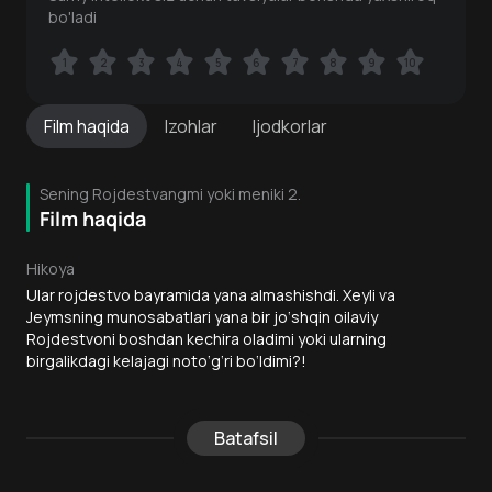
bo'ladi
1
1
2
2
3
3
4
4
5
5
6
6
7
7
8
8
9
9
10
10
Film
haqida
Izohlar
Ijodkorlar
Sening Rojdestvangmi yoki meniki 2.
Film haqida
Hikoya
Ular rojdestvo bayramida yana almashishdi. Xeyli va
Jeymsning munosabatlari yana bir jo‘shqin oilaviy
Rojdestvoni boshdan kechira oladimi yoki ularning
birgalikdagi kelajagi noto‘g‘ri bo‘ldimi?!
Batafsil