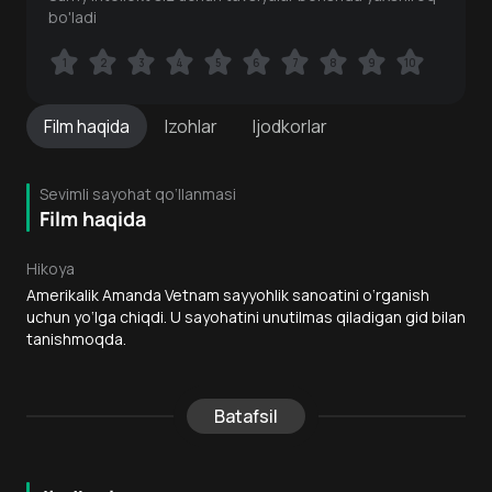
bo'ladi
1
1
2
2
3
3
4
4
5
5
6
6
7
7
8
8
9
9
10
10
Film
haqida
Izohlar
Ijodkorlar
Sevimli sayohat qo‘llanmasi
Film haqida
Hikoya
Amerikalik Amanda Vetnam sayyohlik sanoatini o‘rganish
uchun yo‘lga chiqdi. U sayohatini unutilmas qiladigan gid bilan
tanishmoqda.
Batafsil