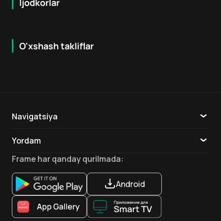
Ijodkorlar
O'xshash takliflar
5.8
7.9
18
+
16
+
Hafta Topi
Navigatsiya
Katalog
Yordam
TV
Aloqa
Frame
har qanday qurilmada
:
Ilovalar
Android