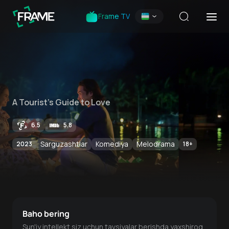
Frame TV
A Tourist's Guide to Love
6.5
5.8
Sarguzashtlar
Komediya
Melodrama
2023
18
+
Baho bering
Sun'iy intellekt siz uchun tavsiyalar berishda yaxshiroq