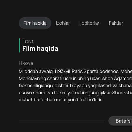
Film
haqida
Izohlar
Ijodkorlar
Faktlar
Troya
Film haqida
Hikoya
Miloddan avvalgi 1193-yil. Paris Sparta podshosi Menela
Menelayning sharafi uchun uning ukasi shoh Agamem
boshchiligidagi qo‘shini Troyaga yaqinlashdi va shaharn
dunyo sharaf va hokimiyat uchun jang qiladi. Shon-sh
muhabbat uchun millat yonib kul bo‘ladi.
Batafsi