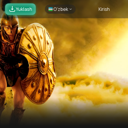
Yuklash
O’zbek
Kirish