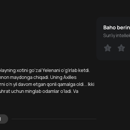
Baho beri
Sun'iy intell
1
1
2
2
yning xotini go‘zal Yelenani o‘g‘irlab ketdi.
non maydonga chiqadi. Uning Axilles
i o‘n yil davom etgan qonli qamalga oldi... Ikki
uhrat uchun minglab odamlar o‘ladi. Va
l