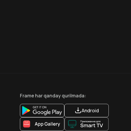
7.9
8.6
18
+
18
+
Hafta Topi
Hafta Topi
Frame
har qanday qurilmada
:
Android