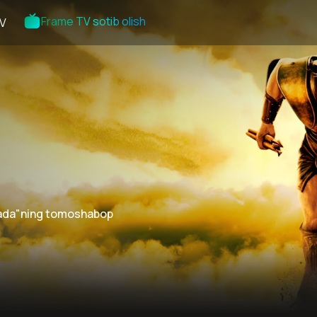
Frame TV sotib olish
V
Iliada"ning tomoshabop