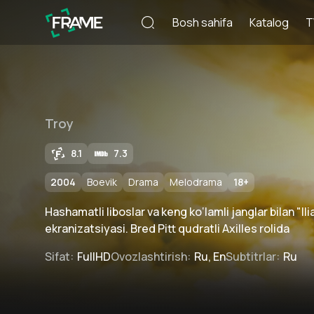
Bosh sahifa
Katalog
T
Troy
8.1
7.3
2004
Boevik
Drama
Melodrama
18
+
Hashamatli liboslar va keng ko‘lamli janglar bilan "
ekranizatsiyasi. Bred Pitt qudratli Axilles rolida
Sifat
:
FullHD
Ovozlashtirish
:
Ru, En
Subtitrlar
:
Ru