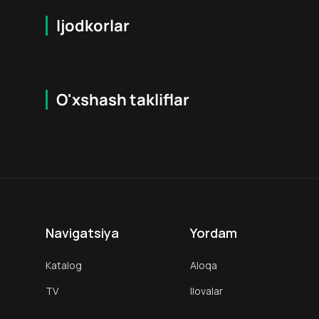
Ijodkorlar
O'xshash takliflar
5.9
18
+
18
+
Navigatsiya
Yordam
Katalog
Aloqa
TV
Ilovalar