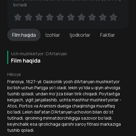
bo'ladi
1
1
2
2
3
3
4
4
5
5
6
6
7
7
8
8
9
9
10
10
Film
haqida
Izohlar
Ijodkorlar
Faktlar
Uch mushketyor: D’Artanyan
Film haqida
Hikoya
Fransiya, 1627-yil. Gaskonlik yosh d’Artanyan mushketyor
bo‘lish uchun Parijga yo‘l oladi, lekin yo‘lda u qiyin ahvolga
tushib qoladi, undan mo‘jiza bilan tirik chiqadi. Poytaxtga
kelgach, yigit janjallashib, uchta mashhur mushketyorlar -
Atos, Portos va Aramisni duelga chaqirishga muvaffaq
bo‘ladi. Lekin daf’atan D’Artanyan uchovlon bilan do‘st
tutinadi, qirolning minnatdorchiligiga sazovor bo‘ladi,
keyinchalik esa qirolichaga qarshi saroy fitnasi markaziga
tushib qoladi.