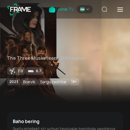
Frame TV
The Three Musketeers: D'Artagnan
7.0
6.7
Boevik
Sarguzashtlar
2023
18
+
Baho bering
Sun'iy intellekt siz uchun tavsiyalar berishda yaxshiroq