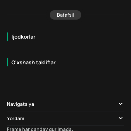
Batafsil
Ijodkorlar
O'xshash takliflar
6.1
5.3
12
+
18
+
Navigatsiya
Katalog
Yordam
TV
Aloqa
Frame
har qanday qurilmada
: