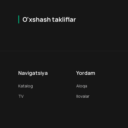
O'xshash takliflar
16
+
18
+
Navigatsiya
Yordam
Katalog
Aloqa
TV
Ilovalar