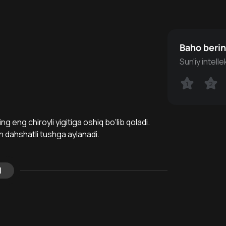
Baho beri
Sun'iy intell
1
1
2
2
 eng chiroyli yigitiga oshiq bo‘lib qoladi.
un dahshatli tushga aylanadi.
l