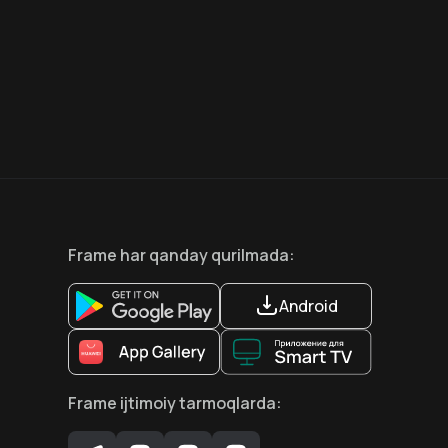
8.6
7.5
18
+
18
+
Hafta Topi
Frame
har qanday qurilmada
:
Android
Frame
ijtimoiy tarmoqlarda
: