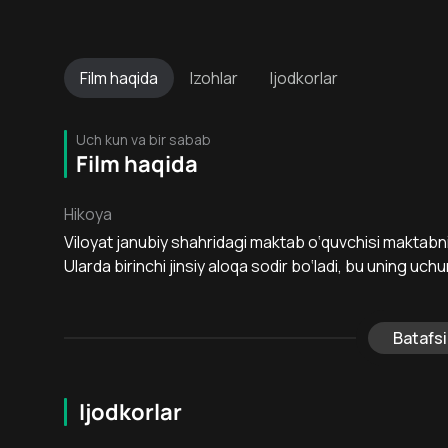
Film
haqida
Izohlar
Ijodkorlar
Uch kun va bir sabab
Film haqida
Hikoya
Viloyat janubiy shahridagi maktab o‘quvchisi maktabning
Ularda birinchi jinsiy aloqa sodir bo‘ladi, bu uning uch
Batafsi
Ijodkorlar