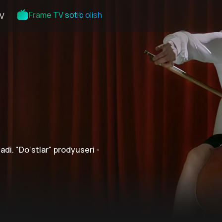
Frame TV sotib olish
V
di. "Do‘stlar" prodyuseri -