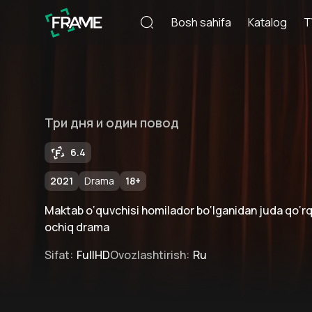
Bosh sahifa
Katalog
T
Три дня и один повод
6.4
2021
Drama
18
+
Maktab o‘quvchisi homilador bo‘lganidan juda qo‘rqa
ochiq drama
Sifat
:
FullHD
Ovozlashtirish
:
Ru