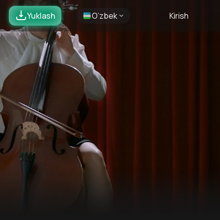
Yuklash
O’zbek
Kirish