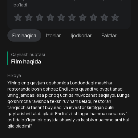
bo'ladi
1
1
2
2
3
3
4
4
5
5
6
6
7
7
8
8
9
9
10
10
Film
haqida
Izohlar
Ijodkorlar
Faktlar
Qaynash nuqtasi
Film haqida
Hikoya
Yilning eng gavjum oqshomida Londondagi mashhur
restoranda bosh oshpaz Endi Jons qusadi va ovqatlanadi,
uning jamoasi esa pichoq uchida muvozanat saqlaydi. Bunga
qo‘shimcha ravishda tekshiruv ham keladi, restoran
tanqidchisi tashrif buyuradi va investor kiritilgan pulni
qaytarishni talab qiladi. Endi o‘zi ishlagan hamma narsa xavf
ostida bo‘lgan bir paytda shaxsiy va kasbiy muammolarni hal
qila oladimi?