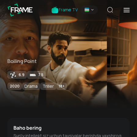
Frame TV
Boiling Point
6.9
7.5
Drama
Triller
2020
18
+
Baho bering
Sun'iy intellekt siz uchun tavsiyalar berishda yaxshiroq