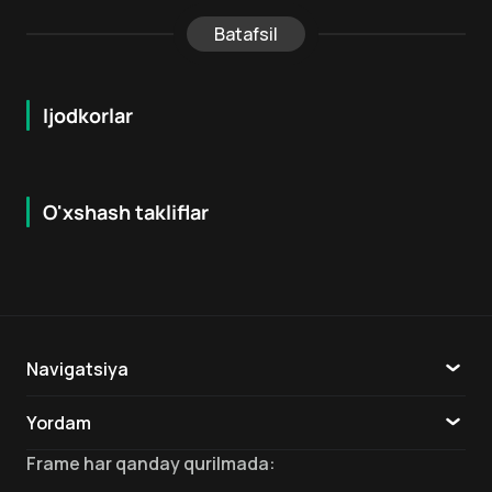
Batafsil
Ijodkorlar
O'xshash takliflar
6.9
6.4
18
+
18
+
Navigatsiya
Katalog
Yordam
TV
Aloqa
Frame
har qanday qurilmada
: