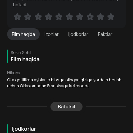
bo'ladi
1
1
2
2
3
3
4
4
5
5
6
6
7
7
8
8
9
9
10
10
Film
haqida
Izohlar
Ijodkorlar
Faktlar
Sokin Sohil
Film haqida
Hikoya
Ota qotillikda ayblanib hibsga olingan qiziga yordam berish
uchun Oklaxomadan Fransiyaga ketmoqda.
Batafsil
Ijodkorlar