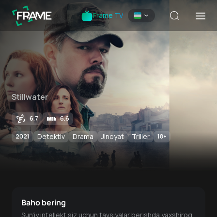
Frame TV
Stillwater
6.7
6.6
Detektiv
Drama
Jinoyat
Triller
2021
18
+
Baho bering
Sun'iy intellekt siz uchun tavsiyalar berishda yaxshiroq