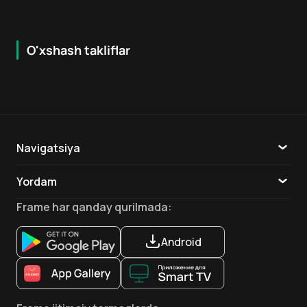
O'xshash takliflar
6.6
7.9
18
+
16
+
Hafta Topi
Navigatsiya
Katalog
Yordam
TV
Aloqa
Frame
har qanday qurilmada
:
Ilovalar
Android