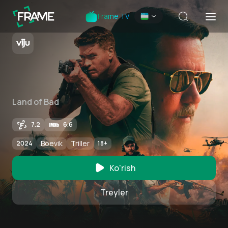
Frame TV
Land of Bad
7.2
6.6
Boevik
Triller
2024
18
+
Ko'rish
Treyler