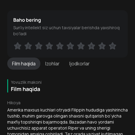
Baho bering
Sun'iy intellekt siz uchun tavsiyalar berishda yaxshiroq
bo'ladi
1
1
2
2
3
3
4
4
5
5
6
6
7
7
8
8
9
9
10
10
Film
haqida
Izohlar
Ijodkorlar
Yovuzlik makoni
Film haqida
Hikoya
Amerika maxsus kuchlari otryadi Filippin hududiga yashirincha
tushib, muhim garovga olingan shaxsni qutqarish bo‘yicha
maxfiy topshiriqni bajarmoqda. Bazadan havo yordami
uchuvchisiz apparat operatori Riper va uning sherigi
tomonidan amalga oshiriladi. Tez orada vaziyat kutilmagan