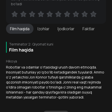
bo'ladi
1
1
2
2
3
3
4
4
5
5
6
6
7
7
8
8
9
9
10
10
Film
haqida
Izohlar
Ijodkorlar
Faktlar
Terminator 2: Qiyomat kuni
Film haqida
Hikoya
Robotlar va odamlar o‘rtasidagi urush davom etmoqda.
Insoniyat butunlay yo‘q bo‘lib ketadigandek tuyulardi. Ammo
o‘z yetakchisi Jon Konnor tufayli qarshiliklarda g‘alaba
qozonish imkoniyati paydo bo‘ladi. Jonni real vaqt rejimida
o‘ldira olmagan robotlar o‘tmishga o‘zining eng mukammal
ishlanmasi - har qanday qiyofaga kira oladigan suyuq
metalldan yasalgan terminator-qotilni yuboradi.