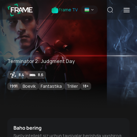
Frame TV
Terminator 2: Judgment Day
8.4
8.6
Boevik
Fantastika
Triller
1991
18
+
Baho bering
Sun'iy intellekt siz uchun tavsiyalar berishda yaxshiroq