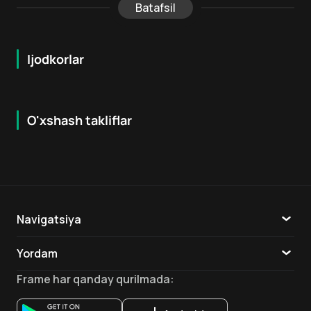
Batafsil
Ijodkorlar
O'xshash takliflar
7.9
8.6
16
+
18
+
Hafta Topi
Hafta Topi
Navigatsiya
Katalog
Yordam
TV
Aloqa
Frame
har qanday qurilmada
:
Ilovalar