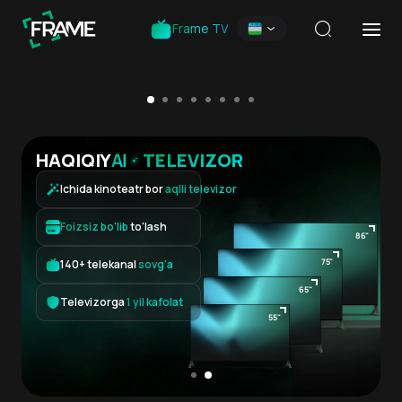
Frame TV
Drama
Triller
+
16
HAQIQIY
AI
TELEVIZOR
Ichida kinoteatr bor
aqlli televizor
0
Foizsiz bo'lib
to'lash
86
"
LA
75
"
140+ telekanal
sovg'a
65
"
Televizorga
1 yil kafolat
55
"