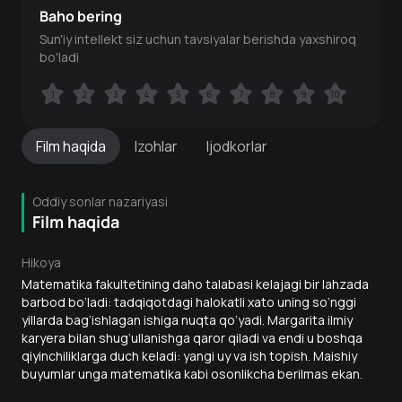
Baho bering
Sun'iy intellekt siz uchun tavsiyalar berishda yaxshiroq
bo'ladi
1
1
2
2
3
3
4
4
5
5
6
6
7
7
8
8
9
9
10
10
Film
haqida
Izohlar
Ijodkorlar
Oddiy sonlar nazariyasi
Film haqida
Hikoya
Matematika fakultetining daho talabasi kelajagi bir lahzada
barbod bo‘ladi: tadqiqotdagi halokatli xato uning so‘nggi
yillarda bag‘ishlagan ishiga nuqta qo‘yadi. Margarita ilmiy
karyera bilan shug‘ullanishga qaror qiladi va endi u boshqa
qiyinchiliklarga duch keladi: yangi uy va ish topish. Maishiy
buyumlar unga matematika kabi osonlikcha berilmas ekan.