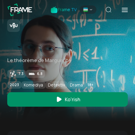
Frame TV
Le théorème de Marguerite
7.3
6.8
Komediya
Detektiv
Drama
2023
18
+
Ko'rish