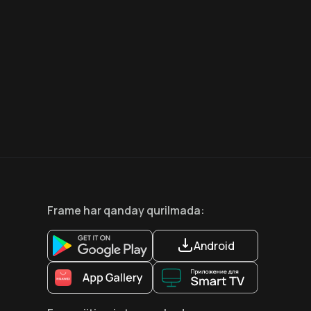
7.5
6.6
18
+
12
+
Hafta Topi
Frame
har qanday qurilmada
:
Android