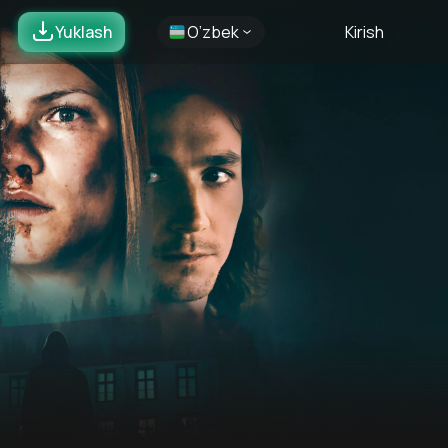
Yuklash
O’zbek
Kirish