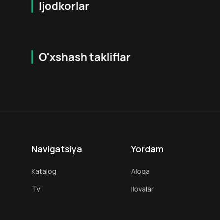
Ijodkorlar
O'xshash takliflar
5.3
18
+
16
+
Hafta Topi
Navigatsiya
Yordam
Katalog
Aloqa
TV
Ilovalar