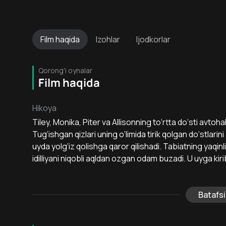
Film
haqida
Izohlar
Ijodkorlar
Qorong'i oynalar
Film haqida
Hikoya
Tiley, Monika, Piter va Allisonning to‘rtta do‘sti avtoh
Tug‘ishgan qizlari uning o‘limida tirik qolgan do‘stlari
uyda yolg‘iz qolishga qaror qilishadi. Tabiatning yaqinl
idilliyani niqobli aqldan ozgan odam buzadi. U uyga kirib
Batafsi