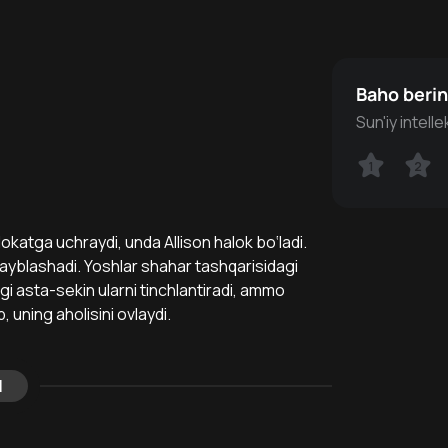
Baho beri
Sun'iy intell
1
1
2
2
alokatga uchraydi, unda Allison halok bo‘ladi.
ni ayblashadi. Yoshlar shahar tashqarisidagi
igi asta-sekin ularni tinchlantiradi, ammo
, uning aholisini ovlaydi.
l