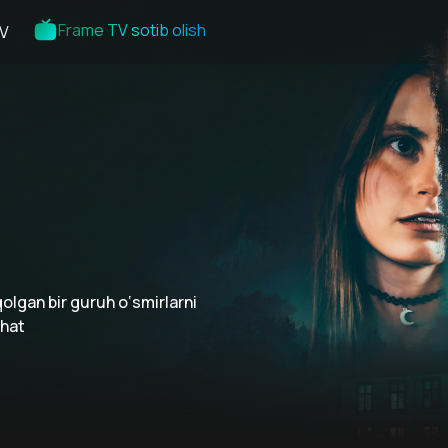
Frame TV sotib olish
V
lgan bir guruh o‘smirlarni
shat