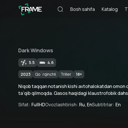
Bosh sahifa
Katalog
T
Dark Windows
5.5
4.6
2023
Qo`rqinchli
Triller
18
+
Niqob taqqan notanish kishi avtohalokatdan omon qo
ta’qib qilmoqda. Qasos haqidagi klaustrofobik dah
Sifat
:
FullHD
Ovozlashtirish
:
Ru, En
Subtitrlar
:
En