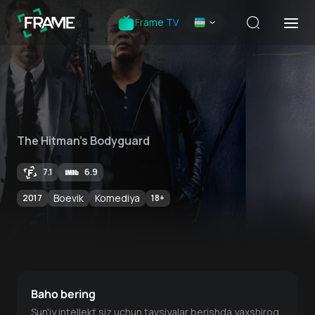
Frame TV
The Hitman's Bodyguard
7.1
6.9
Boevik
Komediya
2017
18
+
Baho bering
Sun'iy intellekt siz uchun tavsiyalar berishda yaxshiroq