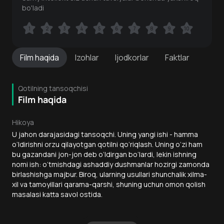
bo'ladi
1
1
2
2
3
3
4
4
5
5
6
6
7
7
8
8
9
9
10
10
Film
haqida
Izohlar
Ijodkorlar
Faktlar
Qotilning tansoqchisi
Film haqida
Hikoya
U jahon darajasidagi tansoqchi. Uning yangi ishi - hamma
o‘ldirishni orzu qilayotgan qotilni qo‘riqlash. Uning o‘zi ham
bu gazandani jon-jon deb o‘ldirgan bo‘lardi, lekin ishning
nomi ish: o‘tmishdagi ashaddiy dushmanlar hozirgi zamonda
birlashishga majbur. Biroq, ularning usullari shunchalik xilma-
xil va tamoyillari qarama-qarshi, shuning uchun omon qolish
masalasi katta savol ostida.