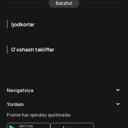
Batafsil
Ijodkorlar
O'xshash takliflar
6.4
7.3
18
+
18
+
Navigatsiya
Katalog
Yordam
TV
Aloqa
Frame
har qanday qurilmada
:
Ilovalar