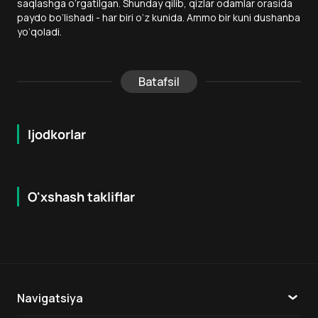
saqlashga o‘rgatilgan. Shunday qilib, qizlar odamlar orasida
paydo bo‘lishadi - har biri o‘z kunida. Ammo bir kuni dushanba
yo‘qoladi.
Batafsil
Ijodkorlar
O'xshash takliflar
6.8
7.9
18
+
16
+
Hafta Topi
Navigatsiya