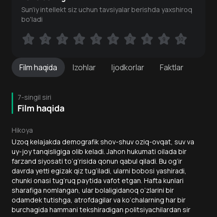
Sun'iy intellekt siz uchun tavsiyalar berishda yaxshiroq
bo'ladi
1
1
2
2
3
3
4
4
5
5
6
6
7
7
8
8
9
9
10
10
Film
haqida
Izohlar
Ijodkorlar
Faktlar
7-singil siri
Film haqida
Hikoya
Uzoq kelajakda demografik shov-shuv oziq-ovqat, suv va
uy-joy tanqisligiga olib keladi. Jahon hukumati oilada bir
farzand siyosati to‘g‘risida qonun qabul qiladi. Bu og‘ir
davrda yetti egizak qiz tug‘iladi, ularni bobosi yashiradi,
chunki onasi tug‘ruq paytida vafot etgan. Hafta kunlari
sharafiga nomlangan, ular bolaligidanoq o‘zlarini bir
odamdek tutishga, atrofdagilar va ko‘chalarning har bir
burchagida hammani tekshiradigan politsiyachilardan sir