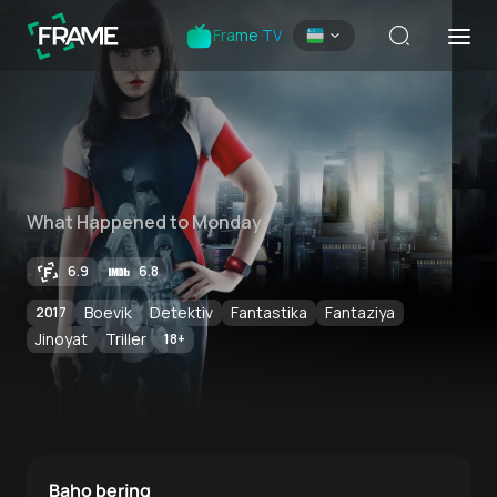
Frame TV
What Happened to Monday
6.9
6.8
Boevik
Detektiv
Fantastika
Fantaziya
2017
Jinoyat
Triller
18
+
Baho bering